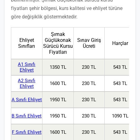
fiyatları şehir bölgesi, kurs kalitesi ve ehliyet türüne
göre değişiklik göstermektedir.
Şırnak
Ehliyet
Güçlükonak
Sınav Giriş
Harçlar
Sınıfları
Sürücü Kursu
Ücreti
Fiyatları
A1 Sınıfı
1350 TL
230 TL
543 TL
Ehliyet
A2 Sınıfı
1600 TL
230 TL
543 TL
Ehliyet
A Sınıfı Ehliyet
1950 TL
230 TL
543 TL
B Sınıfı Ehliyet
1950 TL
230 TL
1090 TL
F Sınıfı Ehliyet
1600 TL
230 TL
543 TL