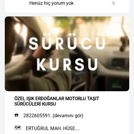
Henüz hiç yorum yok
₺
ÖZEL IŞIK ERDOĞANLAR MOTORLU TAŞIT
SÜRÜCÜLERİ KURSU
☎️
2822605591..(devamını gör)
🗺️
ERTUĞRUL MAH. HÜSE....