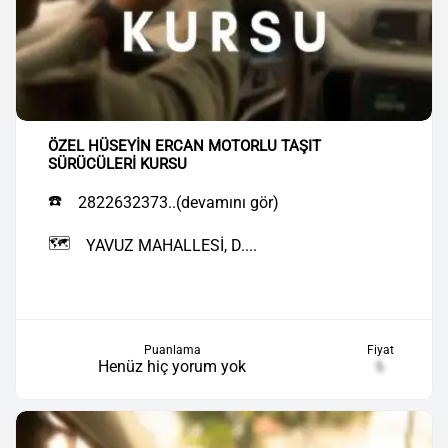
ÖZEL HÜSEYİN ERCAN MOTORLU TAŞIT
SÜRÜCÜLERİ KURSU
☎️
2822632373..(devamını gör)
🗺️
YAVUZ MAHALLESİ, D....
Puanlama
Fiyat
Henüz hiç yorum yok
₺