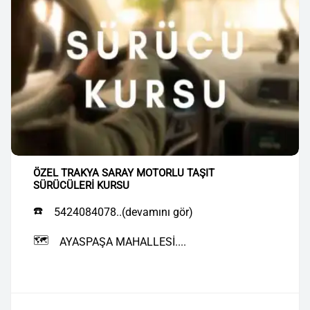
ÖZEL TRAKYA SARAY MOTORLU TAŞIT
SÜRÜCÜLERİ KURSU
☎️
5424084078..(devamını gör)
🗺️
AYASPAŞA MAHALLESİ....