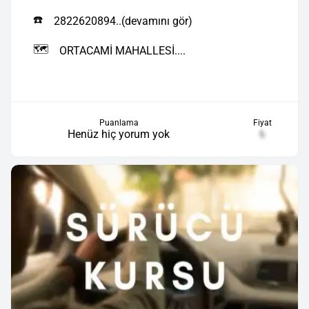
☎️
2822620894..(devamını gör)
🗺️
ORTACAMİ MAHALLESİ....
Puanlama
Fiyat
Henüz hiç yorum yok
₺