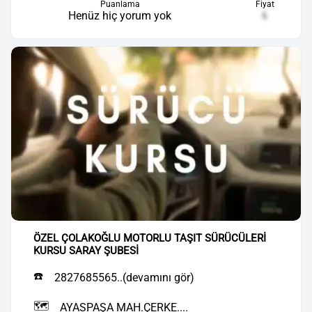
Puanlama
Fiyat
Henüz hiç yorum yok
₺
ÖZEL ÇOLAKOĞLU MOTORLU TAŞIT SÜRÜCÜLERİ
KURSU SARAY ŞUBESİ
☎️
2827685565..(devamını gör)
🗺️
AYASPAŞA MAH.ÇERKE....