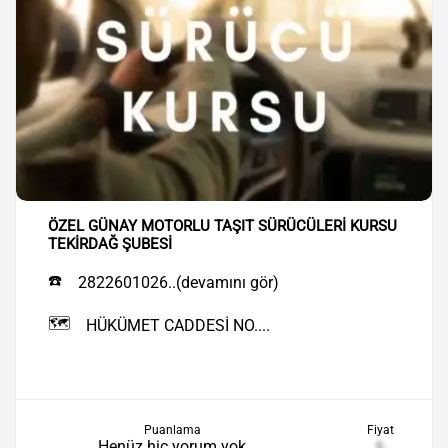
ÖZEL GÜNAY MOTORLU TAŞIT SÜRÜCÜLERİ KURSU
TEKİRDAĞ ŞUBESİ
☎️
2822601026..(devamını gör)
🗺️
HÜKÜMET CADDESİ NO....
Puanlama
Fiyat
Henüz hiç yorum yok
₺