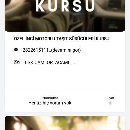
ÖZEL İNCİ MOTORLU TAŞIT SÜRÜCÜLERİ KURSU
☎️
2822615111..(devamını gör)
🗺️
ESKİCAMİ-ORTACAMİ ....
Puanlama
Fiyat
Henüz hiç yorum yok
₺