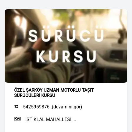
ÖZEL ŞARKÖY UZMAN MOTORLU TAŞIT
SÜRÜCÜLERİ KURSU
☎️
5425959876..(devamını gör)
🗺️
İSTİKLAL MAHALLESİ....