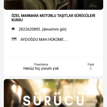
ÖZEL MARMARA MOTORLU TAŞITLAR SÜRÜCÜLERİ
KURSU
☎️
2822620885..(devamını gör)
🗺️
AYDOĞDU MAH.HÜKÜME....
Puanlama
Fiyat
Henüz hiç yorum yok
₺