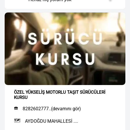
ÖZEL YÜKSELİŞ MOTORLU TAŞIT SÜRÜCÜLERİ
KURSU
☎️
8282602777..(devamını gör)
🗺️
AYDOĞDU MAHALLESİ ....