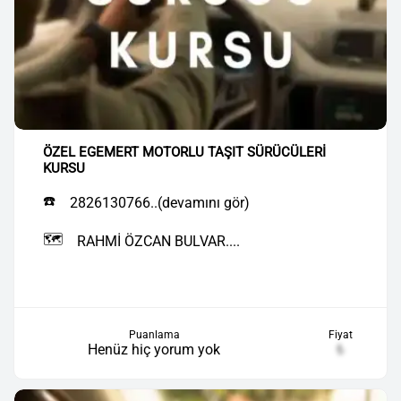
ÖZEL EGEMERT MOTORLU TAŞIT SÜRÜCÜLERİ
KURSU
☎️
2826130766..(devamını gör)
🗺️
RAHMİ ÖZCAN BULVAR....
Puanlama
Fiyat
Henüz hiç yorum yok
₺