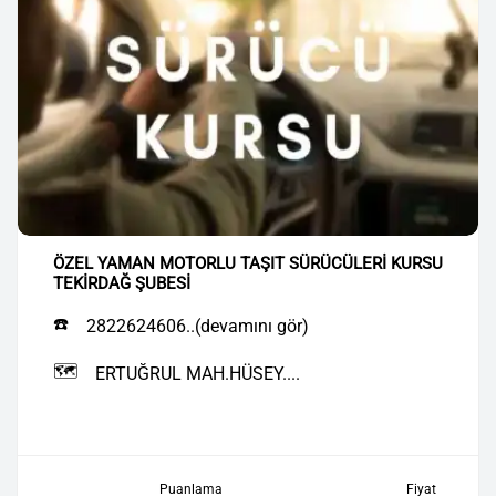
ÖZEL YAMAN MOTORLU TAŞIT SÜRÜCÜLERİ KURSU
TEKİRDAĞ ŞUBESİ
☎️
2822624606..(devamını gör)
🗺️
ERTUĞRUL MAH.HÜSEY....
Puanlama
Fiyat