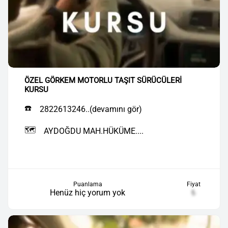
ÖZEL GÖRKEM MOTORLU TAŞIT SÜRÜCÜLERİ
KURSU
☎️
2822613246..(devamını gör)
🗺️
AYDOĞDU MAH.HÜKÜME....
Puanlama
Fiyat
Henüz hiç yorum yok
₺