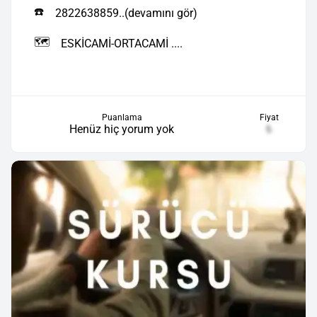
☎️
2822638859..(devamını gör)
🗺️
ESKİCAMİ-ORTACAMİ ....
Puanlama
Fiyat
Henüz hiç yorum yok
₺