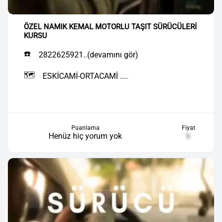
ÖZEL NAMIK KEMAL MOTORLU TAŞIT SÜRÜCÜLERİ
KURSU
☎️
2822625921..(devamını gör)
🗺️
ESKİCAMİ-ORTACAMİ ....
Puanlama
Fiyat
Henüz hiç yorum yok
₺