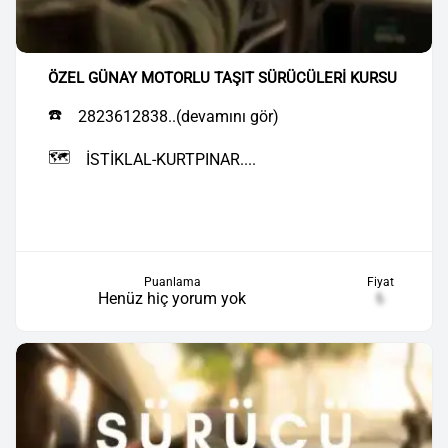
ÖZEL GÜNAY MOTORLU TAŞIT SÜRÜCÜLERİ KURSU
☎️
2823612838..(devamını gör)
🗺️
İSTİKLAL-KURTPINAR....
Puanlama
Fiyat
Henüz hiç yorum yok
₺