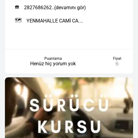
☎️
2827686262..(devamını gör)
🗺️
YENMAHALLE CAMİ CA....
Puanlama
Fiyat
Henüz hiç yorum yok
₺