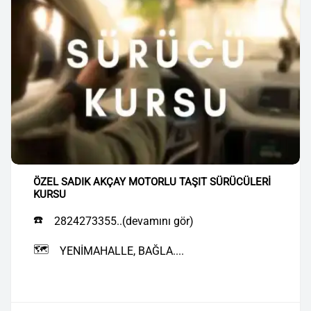
ÖZEL SADIK AKÇAY MOTORLU TAŞIT SÜRÜCÜLERİ
KURSU
☎️
2824273355..(devamını gör)
🗺️
YENİMAHALLE, BAĞLA....