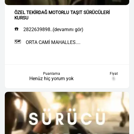
ÖZEL TEKİRDAĞ MOTORLU TAŞIT SÜRÜCÜLERİ
KURSU
☎️
2822639898..(devamını gör)
🗺️
ORTA CAMİ MAHALLES....
Puanlama
Fiyat
Henüz hiç yorum yok
₺