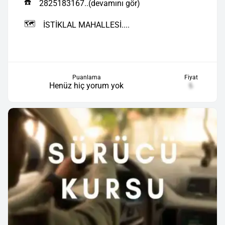
☎️
2825183167..(devamını gör)
🗺️
İSTİKLAL MAHALLESİ....
Puanlama
Fiyat
Henüz hiç yorum yok
₺