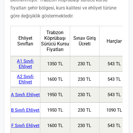
fiyatları şehir bölgesi, kurs kalitesi ve ehliyet türüne
göre değişiklik göstermektedir.
Trabzon
Ehliyet
Köprübaşı
Sınav Giriş
Harçlar
Sınıfları
Sürücü Kursu
Ücreti
Fiyatları
A1 Sınıfı
1350 TL
230 TL
543 TL
Ehliyet
A2 Sınıfı
1600 TL
230 TL
543 TL
Ehliyet
A Sınıfı Ehliyet
1950 TL
230 TL
543 TL
B Sınıfı Ehliyet
1950 TL
230 TL
1090 TL
F Sınıfı Ehliyet
1600 TL
230 TL
543 TL