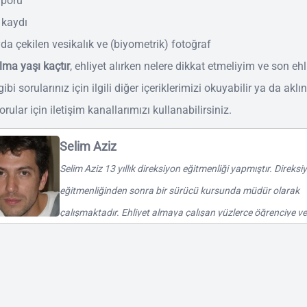
aporu
l kaydı
da çekilen vesikalık ve (biyometrik) fotoğraf
alma yaşı kaçtır
, ehliyet alırken nelere dikkat etmeliyim ve son ehl
 gibi sorularınız için ilgili diğer içeriklerimizi okuyabilir ya da aklı
orular için iletişim kanallarımızı kullanabilirsiniz.
Selim Aziz
Selim Aziz 13 yıllık direksiyon eğitmenliği yapmıştır. Direksi
eğitmenliğinden sonra bir sürücü kursunda müdür olarak
çalışmaktadır. Ehliyet almaya çalışan yüzlerce öğrenciye ve
bilgilerle yardımcı olmuştur. Uzman direksiyon eğitmeni ve
kursu müdürü olan Selim Aziz, içerikleri bilgi amacıyla
hazırlamaktadır.