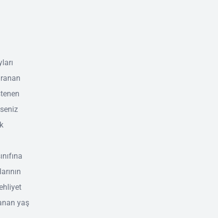
ları
 aranan
istenen
iseniz
ak
ınıfına
larının
ehliyet
aranan yaş