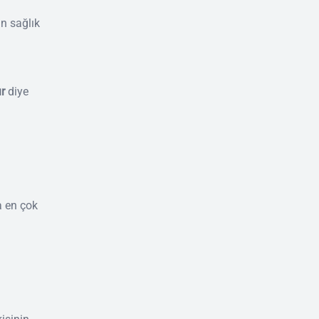
an sağlık
ır
diye
a en çok