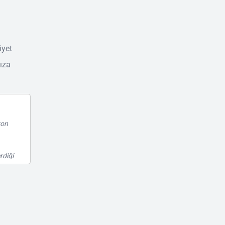
iyet
nıza
yon
rdiği
 sürücü