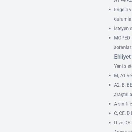
A1 ve A2 
Engelli 
durumlar
İsteyen s
MOPED ad
soranlar
Ehliyet
Yeni sist
M, A1 ve 
A2, B, B
araştırıl
A sınıfı 
C, CE, D1
D ve DE e