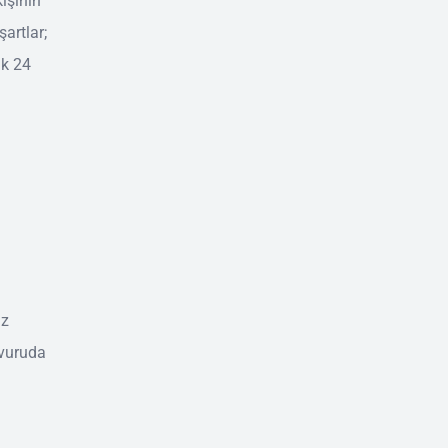
kişinin
şartlar;
ak 24
ız
şvuruda