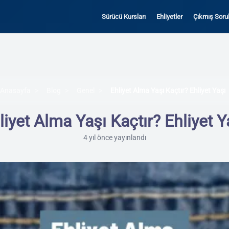
Sürücü Kursları
Ehliyetler
Çıkmış Sorul
Anasayfa
Blog
Genel
Ehliyet Alma Yaşı Kaçtır? Ehliyet Yaşı
liyet Alma Yaşı Kaçtır? Ehliyet Y
4 yıl önce yayınlandı