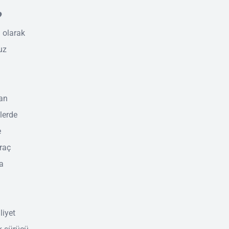
?
l olarak
uz
dan
tlerde
e
raç
da
liyet