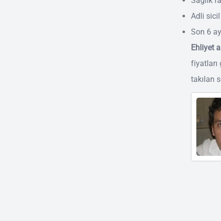
Sağlık r
Adli sici
Son 6 ay
Ehliyet 
fiyatları
takılan s