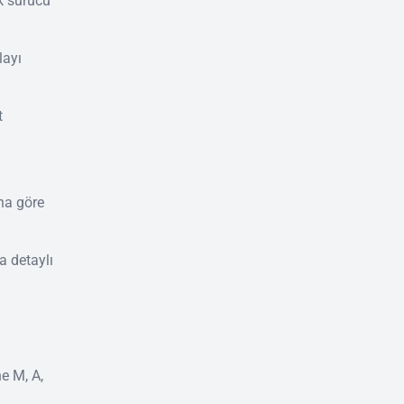
ok sürücü
layı
t
una göre
a detaylı
e M, A,