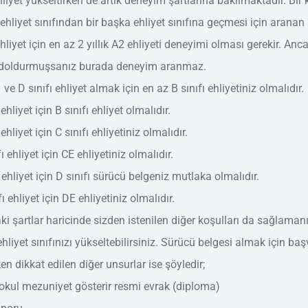
liyet yükseltirken de artık deneyim şartlarına bakılmaktadır. Bir 
ehliyet sınıfından bir başka ehliyet sınıfına geçmesi için aranan 
ehliyet için en az 2 yıllık A2 ehliyeti deneyimi olması gerekir. Anc
ı doldurmuşsanız burada deneyim aranmaz.
 ve D sınıfı ehliyet almak için en az B sınıfı ehliyetiniz olmalıdır.
 ehliyet için B sınıfı ehliyet olmalıdır.
 ehliyet için C sınıfı ehliyetiniz olmalıdır.
ı ehliyet için CE ehliyetiniz olmalıdır.
 ehliyet için D sınıfı sürücü belgeniz mutlaka olmalıdır.
ı ehliyet için DE ehliyetiniz olmalıdır.
ki şartlar haricinde sizden istenilen diğer koşulları da sağlaman
hliyet sınıfınızı yükseltebilirsiniz. Sürücü belgesi almak için ba
n dikkat edilen diğer unsurlar ise şöyledir;
kokul mezuniyet gösterir resmi evrak (diploma)