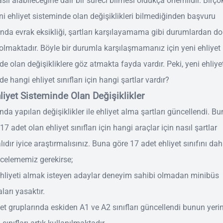
asıl alabileceğine dair bir süreci bilmesi oldukça önemlidir. Birç
ni ehliyet sisteminde olan değişiklikleri bilmediğinden başvuru
da evrak eksikliği, şartları karşılayamama gibi durumlardan do
lmaktadır. Böyle bir durumla karşılaşmamanız için yeni ehliyet
de olan değişikliklere göz atmakta fayda vardır. Peki, yeni ehliye
e hangi ehliyet sınıfları için hangi şartlar vardır?
liyet Sisteminde Olan Değişiklikler
nda yapılan değişiklikler ile ehliyet alma şartları güncellendi. B
7 adet olan ehliyet sınıfları için hangi araçlar için nasıl şartlar
dır iyice araştırmalısınız. Buna göre 17 adet ehliyet sınıfını dah
ncelememiz gerekirse;
 ehliyeti almak isteyen adaylar deneyim sahibi olmadan minibüs
ları yasaktır.
et gruplarında eskiden A1 ve A2 sınıfları güncellendi bunun yerin