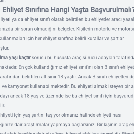
dır.
 Ehliyet Sınıfına Hangi Yaşta Başvurulmalı
iyeti ya da ehliyet sınıfı olarak belirtilen bu ehliyetler aracı yasa
nızda bir sorun olmadığını belgeler. Kişilerin motorlu ve motors
 kullanmaları için her ehliyet sınıfına belirli kurallar ve şartlar
ştur.
alma yaşı kaçtır
sorusu bu hususta araç sürücü adayları tarafın
maktadır. En çok kullandığımız ehliyet sınıfını olan B sınıfı ehliye
arafından belirtilen alt sınır 18 yaştır. Ancak B sınıfı ehliyetleri d
 ve kamyonet kullanabilmektedir. Bu ehliyeti almak isteyen bir a
dayı ancak 18 yaş ve üzerinde ise bu ehliyet sınıfı için başvuru
ir.
liyeti için yaş şartını taşıyor olmanız halinde ehliyeti nasıl
eğinize dair araştırmalar yapmaya başlarsınız. Bir kişinin araç eh