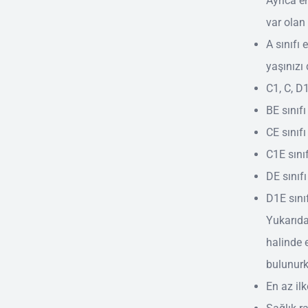
Ayrıca eh
var olan 
A sınıfı 
yaşınız
C1, C, D1
BE sınıfı
CE sınıfı
C1E sınıf
DE sınıfı
D1E sınıf
Yukarıda
halinde e
bulunurke
En az il