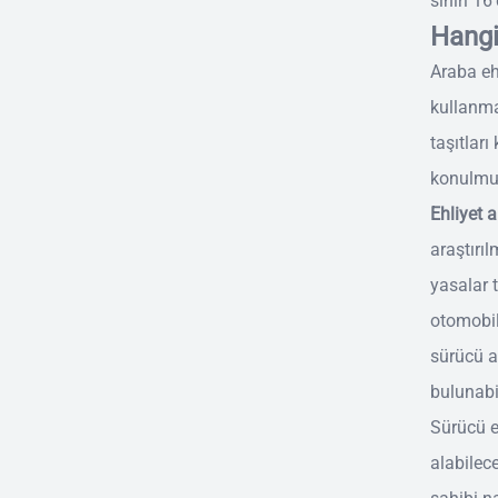
sınırı 16’
Hangi
Araba ehl
kullanma
taşıtları
konulmu
Ehliyet 
araştırıl
yasalar t
otomobil
sürücü a
bulunabil
Sürücü eh
alabilec