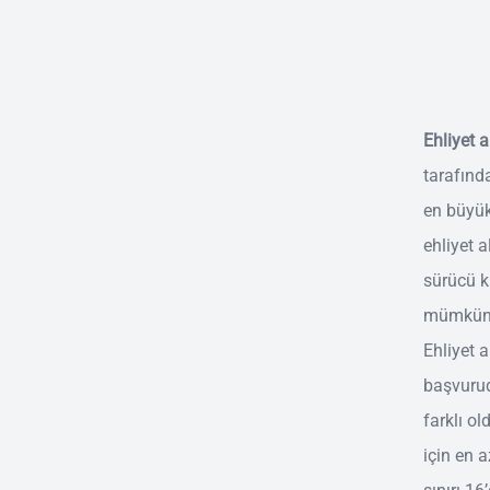
Ehliyet 
tarafınd
en büyük 
ehliyet a
sürücü k
mümkün d
Ehliyet a
başvuruda
farklı o
için en a