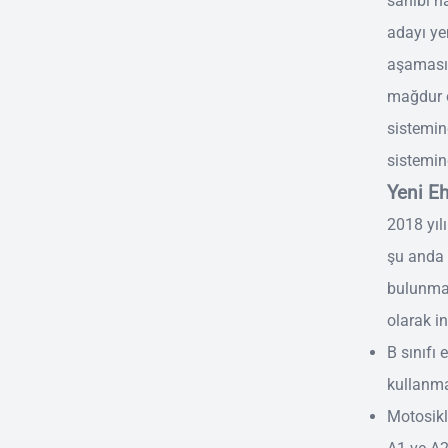
sahibi n
adayı ye
aşamasın
mağdur o
sistemin
sistemind
Yeni Eh
2018 yılı
şu anda 1
bulunmalı
olarak i
B sınıfı
kullanma
Motosikl