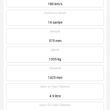
180 km/s
Hızlanma Süresi
14 saniye
Genişlik
575 mm
Ağırlık
1335 kg
Yükseklik
1425 mm
Şehir İçi Yakıt Tüketimi
4.9 litre
Uzun Yol Yakıt Tüketimi