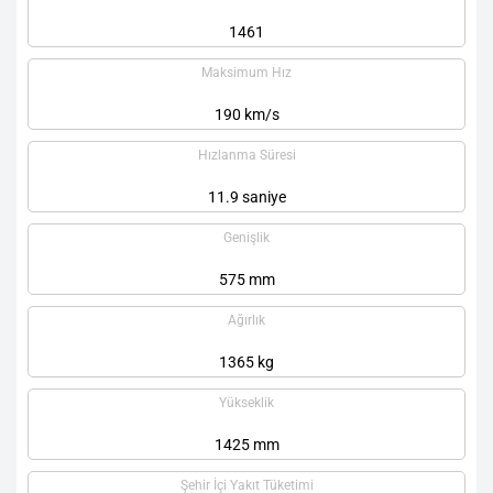
1461
Maksimum Hız
190 km/s
Hızlanma Süresi
11.9 saniye
Genişlik
575 mm
Ağırlık
1365 kg
Yükseklik
1425 mm
Şehir İçi Yakıt Tüketimi