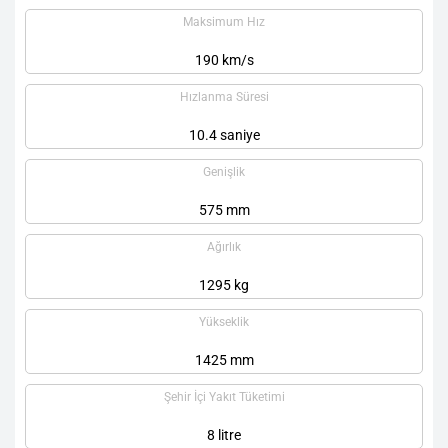
Maksimum Hız
190 km/s
Hızlanma Süresi
10.4 saniye
Genişlik
575 mm
Ağırlık
1295 kg
Yükseklik
1425 mm
Şehir İçi Yakıt Tüketimi
8 litre