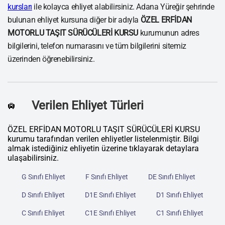
kursları
ile kolayca ehliyet alabilirsiniz. Adana Yüreğir şehrinde
bulunan ehliyet kursuna diğer bir adıyla
ÖZEL ERFİDAN
MOTORLU TAŞIT SÜRÜCÜLERİ KURSU
kurumunun adres
bilgilerini, telefon numarasını ve tüm bilgilerini sitemiz
üzerinden öğrenebilirsiniz.
Verilen Ehliyet Türleri
🛄
ÖZEL ERFİDAN MOTORLU TAŞIT SÜRÜCÜLERİ KURSU
kurumu tarafından verilen ehliyetler listelenmiştir. Bilgi
almak istediğiniz ehliyetin üzerine tıklayarak detaylara
ulaşabilirsiniz.
G Sınıfı Ehliyet
F Sınıfı Ehliyet
DE Sınıfı Ehliyet
D Sınıfı Ehliyet
D1E Sınıfı Ehliyet
D1 Sınıfı Ehliyet
C Sınıfı Ehliyet
C1E Sınıfı Ehliyet
C1 Sınıfı Ehliyet