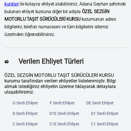
kursları
ile kolayca ehliyet alabilirsiniz. Adana Seyhan şehrinde
bulunan ehliyet kursuna diğer bir adıyla
ÖZEL SEZGİN
MOTORLU TAŞIT SÜRÜCÜLERİ KURSU
kurumunun adres
bilgilerini, telefon numarasını ve tüm bilgilerini sitemiz
üzerinden öğrenebilirsiniz.
Verilen Ehliyet Türleri
🛄
ÖZEL SEZGİN MOTORLU TAŞIT SÜRÜCÜLERİ KURSU
kurumu tarafından verilen ehliyetler listelenmiştir. Bilgi
almak istediğiniz ehliyetin üzerine tıklayarak detaylara
ulaşabilirsiniz.
G Sınıfı Ehliyet
F Sınıfı Ehliyet
DE Sınıfı Ehliyet
D Sınıfı Ehliyet
D1E Sınıfı Ehliyet
D1 Sınıfı Ehliyet
C Sınıfı Ehliyet
C1E Sınıfı Ehliyet
C1 Sınıfı Ehliyet