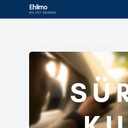
Ehlimo
EHLIYET REHBERI
Anasayfa
Sürücü Kursları
Adıyaman
G