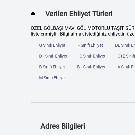
Verilen Ehliyet Türleri
🛄
ÖZEL GÖLBAŞI MAVİ GÖL MOTORLU TAŞIT SÜRÜCÜL
listelenmiştir. Bilgi almak istediğiniz ehliyetin üze
G Sınıfı Ehliyet
F Sınıfı Ehliyet
DE Sınıfı E
D1 Sınıfı Ehliyet
C Sınıfı Ehliyet
C1E Sınıfı
B Sınıfı Ehliyet
B1 Sınıfı Ehliyet
A Sınıfı E
M Sınıfı Ehliyet
Adres Bilgileri