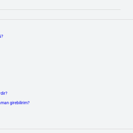
ü?
dir?
aman girebilirim?