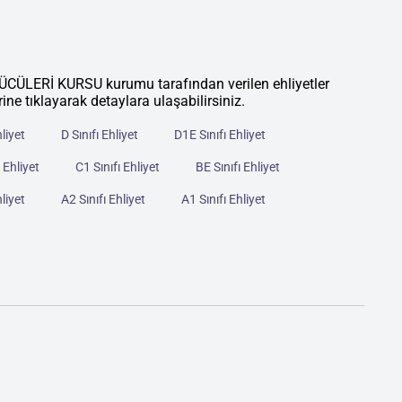
ERİ KURSU kurumu tarafından verilen ehliyetler
rine tıklayarak detaylara ulaşabilirsiniz.
hliyet
D Sınıfı Ehliyet
D1E Sınıfı Ehliyet
 Ehliyet
C1 Sınıfı Ehliyet
BE Sınıfı Ehliyet
hliyet
A2 Sınıfı Ehliyet
A1 Sınıfı Ehliyet