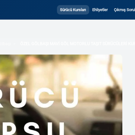
Sürücü Kursları
Ehliyetler
Çıkmış Sorul
ölbaşı
ÖZEL GÖLBAŞI MAVİ GÖL MOTORLU TAŞIT SÜRÜCÜLERİ KU