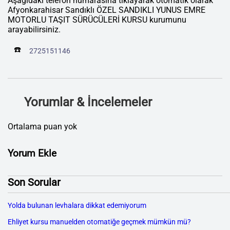
Aşağıdaki telefon numarasına tıklayarak otomatik olarak
Afyonkarahisar Sandıklı ÖZEL SANDIKLI YUNUS EMRE
MOTORLU TAŞIT SÜRÜCÜLERİ KURSU kurumunu
arayabilirsiniz.
☎️
2725151146
Yorumlar & İncelemeler
Ortalama puan yok
Yorum Ekle
Son Sorular
Yolda bulunan levhalara dikkat edemiyorum
Ehliyet kursu manuelden otomatiğe geçmek mümkün mü?