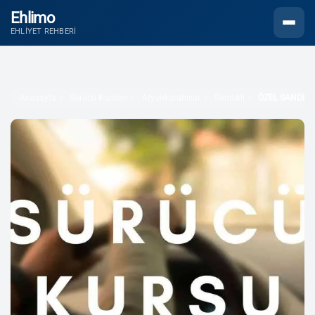
Ehlimo
Menüyü
EHLIYET REHBERI
Anasayfa
Sürücü Kursları
Afyonkarahisar
Sandıklı
ÖZEL SANDIKL