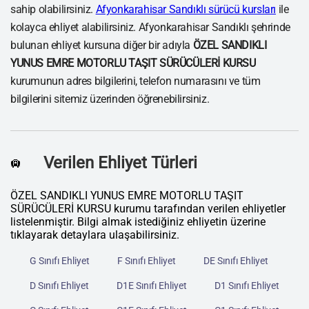
sahip olabilirsiniz.
Afyonkarahisar Sandıklı sürücü kursları
ile
kolayca ehliyet alabilirsiniz. Afyonkarahisar Sandıklı şehrinde
bulunan ehliyet kursuna diğer bir adıyla
ÖZEL SANDIKLI
YUNUS EMRE MOTORLU TAŞIT SÜRÜCÜLERİ KURSU
kurumunun adres bilgilerini, telefon numarasını ve tüm
bilgilerini sitemiz üzerinden öğrenebilirsiniz.
Verilen Ehliyet Türleri
🛄
ÖZEL SANDIKLI YUNUS EMRE MOTORLU TAŞIT
SÜRÜCÜLERİ KURSU kurumu tarafından verilen ehliyetler
listelenmiştir. Bilgi almak istediğiniz ehliyetin üzerine
tıklayarak detaylara ulaşabilirsiniz.
G Sınıfı Ehliyet
F Sınıfı Ehliyet
DE Sınıfı Ehliyet
D Sınıfı Ehliyet
D1E Sınıfı Ehliyet
D1 Sınıfı Ehliyet