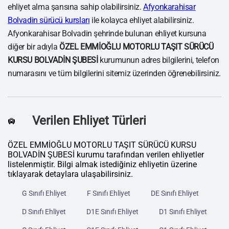
ehliyet alma şansına sahip olabilirsiniz.
Afyonkarahisar
Bolvadin sürücü kursları
ile kolayca ehliyet alabilirsiniz.
Afyonkarahisar Bolvadin şehrinde bulunan ehliyet kursuna
diğer bir adıyla
ÖZEL EMMİOĞLU MOTORLU TAŞIT SÜRÜCÜ
KURSU BOLVADİN ŞUBESİ
kurumunun adres bilgilerini, telefon
numarasını ve tüm bilgilerini sitemiz üzerinden öğrenebilirsiniz.
Verilen Ehliyet Türleri
🛄
ÖZEL EMMİOĞLU MOTORLU TAŞIT SÜRÜCÜ KURSU
BOLVADİN ŞUBESİ kurumu tarafından verilen ehliyetler
listelenmiştir. Bilgi almak istediğiniz ehliyetin üzerine
tıklayarak detaylara ulaşabilirsiniz.
G Sınıfı Ehliyet
F Sınıfı Ehliyet
DE Sınıfı Ehliyet
D Sınıfı Ehliyet
D1E Sınıfı Ehliyet
D1 Sınıfı Ehliyet