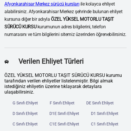
Afyonkarahisar Merkez sürücü kursları
ile kolayca ehliyet
alabilirsiniz. Afyonkarahisar Merkez şehrinde bulunan ehliyet
kursuna diğer bir adıyla
ÖZEL YÜKSEL MOTORLU TAŞIT
SÜRÜCÜ KURSU
kurumunun adres bilgilerini, telefon
numarasını ve tüm bilgilerini sitemiz üzerinden öğrenebilirsiniz.
Verilen Ehliyet Türleri
🛄
ÖZEL YÜKSEL MOTORLU TAŞIT SÜRÜCÜ KURSU kurumu
tarafından verilen ehliyetler listelenmiştir. Bilgi almak
istediğiniz ehliyetin üzerine tıklayarak detaylara
ulaşabilirsiniz.
G Sınıfı Ehliyet
F Sınıfı Ehliyet
DE Sınıfı Ehliyet
D Sınıfı Ehliyet
D1E Sınıfı Ehliyet
D1 Sınıfı Ehliyet
C Sınıfı Ehliyet
C1E Sınıfı Ehliyet
C1 Sınıfı Ehliyet