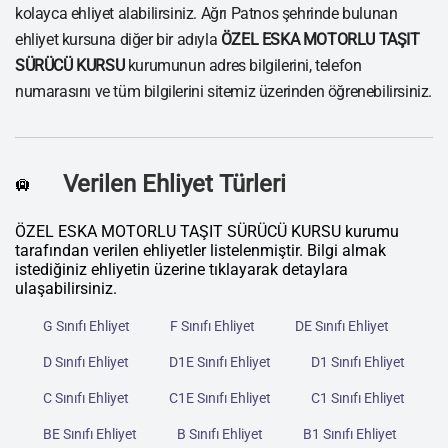
kolayca ehliyet alabilirsiniz. Ağrı Patnos şehrinde bulunan
ehliyet kursuna diğer bir adıyla
ÖZEL ESKA MOTORLU TAŞIT
SÜRÜCÜ KURSU
kurumunun adres bilgilerini, telefon
numarasını ve tüm bilgilerini sitemiz üzerinden öğrenebilirsiniz.
Verilen Ehliyet Türleri
🛄
ÖZEL ESKA MOTORLU TAŞIT SÜRÜCÜ KURSU kurumu
tarafından verilen ehliyetler listelenmiştir. Bilgi almak
istediğiniz ehliyetin üzerine tıklayarak detaylara
ulaşabilirsiniz.
G Sınıfı Ehliyet
F Sınıfı Ehliyet
DE Sınıfı Ehliyet
D Sınıfı Ehliyet
D1E Sınıfı Ehliyet
D1 Sınıfı Ehliyet
C Sınıfı Ehliyet
C1E Sınıfı Ehliyet
C1 Sınıfı Ehliyet
BE Sınıfı Ehliyet
B Sınıfı Ehliyet
B1 Sınıfı Ehliyet