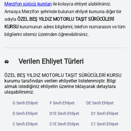
Merzifon sürücü kursları
ile kolayca ehliyet alabilirsiniz.
Amasya Merzifon şehrinde bulunan ehliyet kursuna diğer bir
adıyla
ÖZEL BEŞ YILDIZ MOTORLU TAŞIT SÜRÜCÜLERİ
KURSU
kurumunun adres bilgilerini, telefon numarasını ve tüm
bilgilerini sitemiz üzerinden öğrenebilirsiniz.
Verilen Ehliyet Türleri
🛄
ÖZEL BEŞ YILDIZ MOTORLU TAŞIT SÜRÜCÜLERİ KURSU
kurumu tarafından verilen ehliyetler listelenmiştir. Bilgi
almak istediğiniz ehliyetin üzerine tıklayarak detaylara
ulaşabilirsiniz.
G Sınıfı Ehliyet
F Sınıfı Ehliyet
DE Sınıfı Ehliyet
D Sınıfı Ehliyet
D1E Sınıfı Ehliyet
D1 Sınıfı Ehliyet
C Sınıfı Ehliyet
C1E Sınıfı Ehliyet
C1 Sınıfı Ehliyet