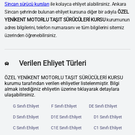
Sincan sürücü kursları
ile kolayca ehliyet alabilirsiniz. Ankara
Sincan şehrinde bulunan ehliyet kursuna diğer bir adıyla
ÖZEL
YENİKENT MOTORLU TAŞIT SÜRÜCÜLERİ KURSU
kurumunun
adres bilgilerini, telefon numarasını ve tüm bilgilerini sitemiz
üzerinden öğrenebilirsiniz.
Verilen Ehliyet Türleri
🛄
ÖZEL YENİKENT MOTORLU TAŞIT SÜRÜCÜLERİ KURSU
kurumu tarafından verilen ehliyetler listelenmiştir. Bilgi
almak istediğiniz ehliyetin üzerine tıklayarak detaylara
ulaşabilirsiniz.
G Sınıfı Ehliyet
F Sınıfı Ehliyet
DE Sınıfı Ehliyet
D Sınıfı Ehliyet
D1E Sınıfı Ehliyet
D1 Sınıfı Ehliyet
C Sınıfı Ehliyet
C1E Sınıfı Ehliyet
C1 Sınıfı Ehliyet