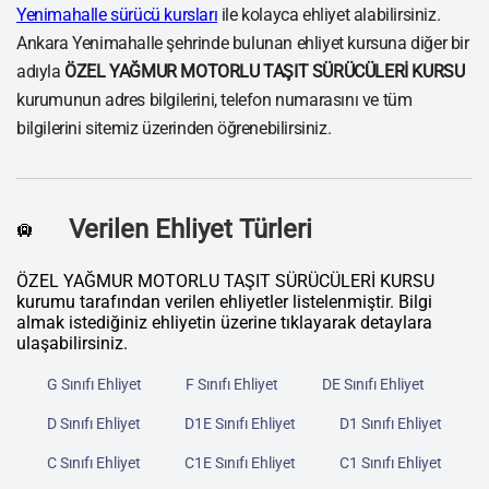
Yenimahalle sürücü kursları
ile kolayca ehliyet alabilirsiniz.
Ankara Yenimahalle şehrinde bulunan ehliyet kursuna diğer bir
adıyla
ÖZEL YAĞMUR MOTORLU TAŞIT SÜRÜCÜLERİ KURSU
kurumunun adres bilgilerini, telefon numarasını ve tüm
bilgilerini sitemiz üzerinden öğrenebilirsiniz.
Verilen Ehliyet Türleri
🛄
ÖZEL YAĞMUR MOTORLU TAŞIT SÜRÜCÜLERİ KURSU
kurumu tarafından verilen ehliyetler listelenmiştir. Bilgi
almak istediğiniz ehliyetin üzerine tıklayarak detaylara
ulaşabilirsiniz.
G Sınıfı Ehliyet
F Sınıfı Ehliyet
DE Sınıfı Ehliyet
D Sınıfı Ehliyet
D1E Sınıfı Ehliyet
D1 Sınıfı Ehliyet
C Sınıfı Ehliyet
C1E Sınıfı Ehliyet
C1 Sınıfı Ehliyet