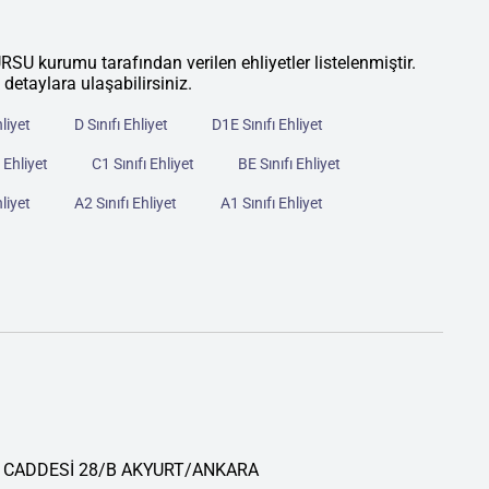
rumu tarafından verilen ehliyetler listelenmiştir.
 detaylara ulaşabilirsiniz.
hliyet
D Sınıfı Ehliyet
D1E Sınıfı Ehliyet
 Ehliyet
C1 Sınıfı Ehliyet
BE Sınıfı Ehliyet
hliyet
A2 Sınıfı Ehliyet
A1 Sınıfı Ehliyet
 CADDESİ 28/B AKYURT/ANKARA