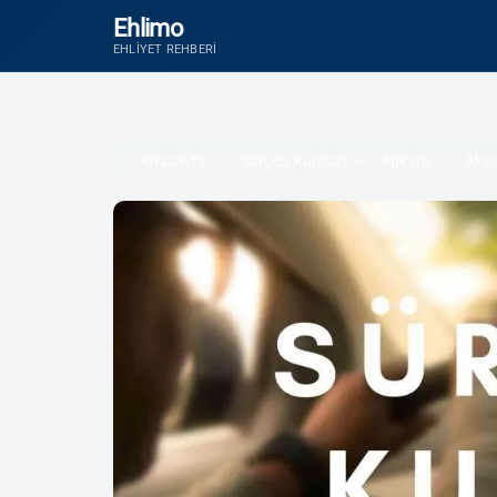
Ehlimo
EHLIYET REHBERI
Anasayfa
Sürücü Kursları
Ankara
Akyu