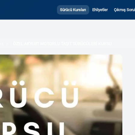
Sürücü Kursları
Ehliyetler
Çıkmış Sorul
rt
ÖZEL AKYURT MOTORLU TAŞIT SÜRÜCÜLERİ KURSU