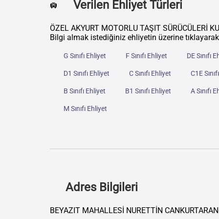
Verilen Ehliyet Türleri
🛄
ÖZEL AKYURT MOTORLU TAŞIT SÜRÜCÜLERİ KURSU ku
Bilgi almak istediğiniz ehliyetin üzerine tıklayarak
G Sınıfı Ehliyet
F Sınıfı Ehliyet
DE Sınıfı E
D1 Sınıfı Ehliyet
C Sınıfı Ehliyet
C1E Sınıfı
B Sınıfı Ehliyet
B1 Sınıfı Ehliyet
A Sınıfı E
M Sınıfı Ehliyet
Adres Bilgileri
BEYAZIT MAHALLESİ NURETTİN CANKURTARAN