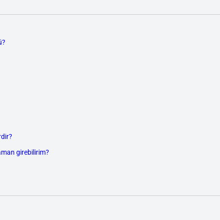
ü?
dir?
aman girebilirim?