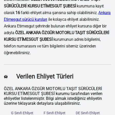
SÜRÜCÜLERİ KURSU ETİMESGUT ŞUBESİ
kurumuna kayıt
olarak
16
farklı ehliyet alma şansına sahip olabilirsiniz.
Ankara
Etimesgut sürücü kursları
ile kolayca ehliyet alabilirsiniz.
Ankara Etimesgut şehrinde bulunan ehliyet kursuna diğer bir
adıyla
ÖZEL ANKARA ÖZGÜR MOTORLU TAŞIT SÜRÜCÜLERİ
KURSU ETİMESGUT ŞUBESİ
kurumunun adres bilgilerini,
telefon numarasını ve tüm bilgilerini sitemiz üzerinden
öğrenebilirsiniz.
Verilen Ehliyet Türleri
🛄
ÖZEL ANKARA ÖZGÜR MOTORLU TAŞIT SÜRÜCÜLERİ
KURSU ETİMESGUT ŞUBESİ kurumu tarafından verilen
ehliyetler listelenmiştir. Bilgi almak istediğiniz ehliyetin
üzerine tıklayarak detaylara ulaşabilirsiniz.
G Sınıfı Ehliyet
F Sınıfı Ehliyet
DE Sınıfı Ehliyet