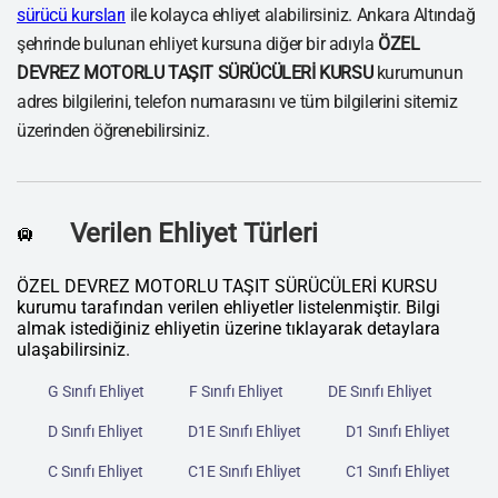
sürücü kursları
ile kolayca ehliyet alabilirsiniz. Ankara Altındağ
şehrinde bulunan ehliyet kursuna diğer bir adıyla
ÖZEL
DEVREZ MOTORLU TAŞIT SÜRÜCÜLERİ KURSU
kurumunun
adres bilgilerini, telefon numarasını ve tüm bilgilerini sitemiz
üzerinden öğrenebilirsiniz.
Verilen Ehliyet Türleri
🛄
ÖZEL DEVREZ MOTORLU TAŞIT SÜRÜCÜLERİ KURSU
kurumu tarafından verilen ehliyetler listelenmiştir. Bilgi
almak istediğiniz ehliyetin üzerine tıklayarak detaylara
ulaşabilirsiniz.
G Sınıfı Ehliyet
F Sınıfı Ehliyet
DE Sınıfı Ehliyet
D Sınıfı Ehliyet
D1E Sınıfı Ehliyet
D1 Sınıfı Ehliyet
C Sınıfı Ehliyet
C1E Sınıfı Ehliyet
C1 Sınıfı Ehliyet