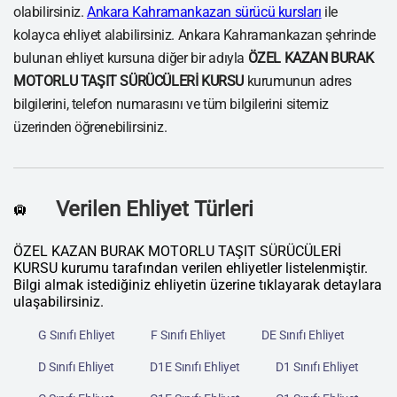
olabilirsiniz.
Ankara Kahramankazan sürücü kursları
ile
kolayca ehliyet alabilirsiniz. Ankara Kahramankazan şehrinde
bulunan ehliyet kursuna diğer bir adıyla
ÖZEL KAZAN BURAK
MOTORLU TAŞIT SÜRÜCÜLERİ KURSU
kurumunun adres
bilgilerini, telefon numarasını ve tüm bilgilerini sitemiz
üzerinden öğrenebilirsiniz.
Verilen Ehliyet Türleri
🛄
ÖZEL KAZAN BURAK MOTORLU TAŞIT SÜRÜCÜLERİ
KURSU kurumu tarafından verilen ehliyetler listelenmiştir.
Bilgi almak istediğiniz ehliyetin üzerine tıklayarak detaylara
ulaşabilirsiniz.
G Sınıfı Ehliyet
F Sınıfı Ehliyet
DE Sınıfı Ehliyet
D Sınıfı Ehliyet
D1E Sınıfı Ehliyet
D1 Sınıfı Ehliyet