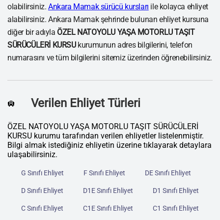
olabilirsiniz.
Ankara Mamak sürücü kursları
ile kolayca ehliyet
alabilirsiniz. Ankara Mamak şehrinde bulunan ehliyet kursuna
diğer bir adıyla
ÖZEL NATOYOLU YAŞA MOTORLU TAŞIT
SÜRÜCÜLERİ KURSU
kurumunun adres bilgilerini, telefon
numarasını ve tüm bilgilerini sitemiz üzerinden öğrenebilirsiniz.
Verilen Ehliyet Türleri
🛄
ÖZEL NATOYOLU YAŞA MOTORLU TAŞIT SÜRÜCÜLERİ
KURSU kurumu tarafından verilen ehliyetler listelenmiştir.
Bilgi almak istediğiniz ehliyetin üzerine tıklayarak detaylara
ulaşabilirsiniz.
G Sınıfı Ehliyet
F Sınıfı Ehliyet
DE Sınıfı Ehliyet
D Sınıfı Ehliyet
D1E Sınıfı Ehliyet
D1 Sınıfı Ehliyet
C Sınıfı Ehliyet
C1E Sınıfı Ehliyet
C1 Sınıfı Ehliyet