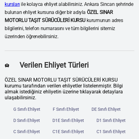
kursları
ile kolayca ehliyet alabilirsiniz. Ankara Sincan şehrinde
bulunan ehliyet kursuna diğer bir adıyla
ÖZEL SINAR
MOTORLU TAŞIT SÜRÜCÜLERİ KURSU
kurumunun adres
bilgilerini, telefon numarasını ve tüm bilgilerini sitemiz
üzerinden öğrenebilirsiniz.
Verilen Ehliyet Türleri
🛄
ÖZEL SINAR MOTORLU TAŞIT SÜRÜCÜLERİ KURSU
kurumu tarafından verilen ehliyetler listelenmiştir. Bilgi
almak istediğiniz ehliyetin üzerine tıklayarak detaylara
ulaşabilirsiniz.
G Sınıfı Ehliyet
F Sınıfı Ehliyet
DE Sınıfı Ehliyet
D Sınıfı Ehliyet
D1E Sınıfı Ehliyet
D1 Sınıfı Ehliyet
C Sınıfı Ehliyet
C1E Sınıfı Ehliyet
C1 Sınıfı Ehliyet