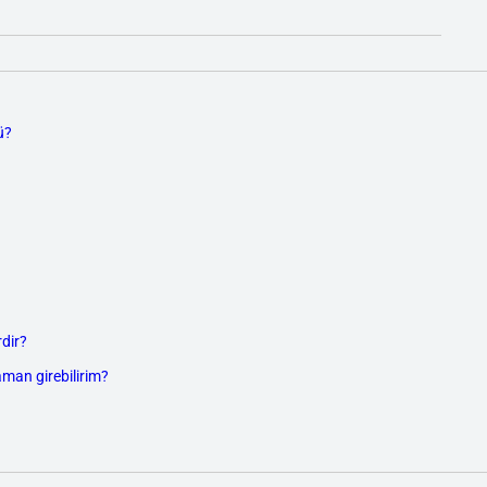
ü?
dir?
aman girebilirim?