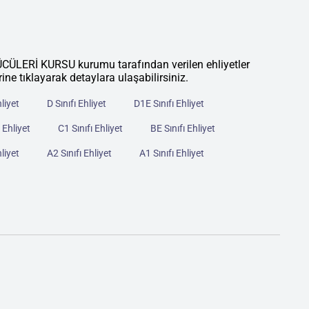
Rİ KURSU kurumu tarafından verilen ehliyetler
rine tıklayarak detaylara ulaşabilirsiniz.
hliyet
D Sınıfı Ehliyet
D1E Sınıfı Ehliyet
 Ehliyet
C1 Sınıfı Ehliyet
BE Sınıfı Ehliyet
hliyet
A2 Sınıfı Ehliyet
A1 Sınıfı Ehliyet