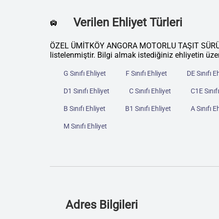
Verilen Ehliyet Türleri
🛄
ÖZEL ÜMİTKÖY ANGORA MOTORLU TAŞIT SÜRÜCÜLE
listelenmiştir. Bilgi almak istediğiniz ehliyetin üze
G Sınıfı Ehliyet
F Sınıfı Ehliyet
DE Sınıfı E
D1 Sınıfı Ehliyet
C Sınıfı Ehliyet
C1E Sınıfı
B Sınıfı Ehliyet
B1 Sınıfı Ehliyet
A Sınıfı E
M Sınıfı Ehliyet
Adres Bilgileri