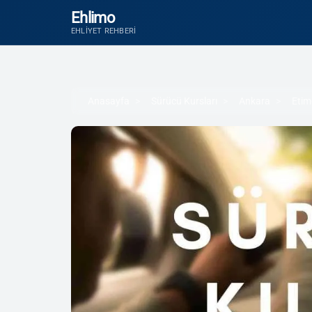
Ehlimo
EHLIYET REHBERI
Anasayfa
Sürücü Kursları
Ankara
Etim