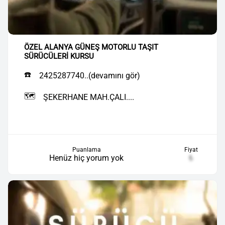
ÖZEL ALANYA GÜNEŞ MOTORLU TAŞIT
SÜRÜCÜLERİ KURSU
☎️
2425287740..(devamını gör)
🗺️
ŞEKERHANE MAH.ÇALI....
Puanlama
Fiyat
Henüz hiç yorum yok
₺