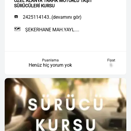
ÖZEL ALANYA TRAFİK MOTORLU TAŞIT
SÜRÜCÜLERİ KURSU
☎️
2425114143..(devamını gör)
🗺️
ŞEKERHANE MAH.YAYL....
Puanlama
Fiyat
Henüz hiç yorum yok
₺