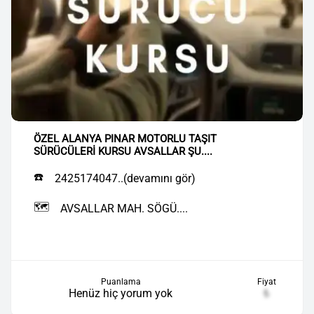
ÖZEL ALANYA PINAR MOTORLU TAŞIT
SÜRÜCÜLERİ KURSU AVSALLAR ŞU....
☎️
2425174047..(devamını gör)
🗺️
AVSALLAR MAH. SÖGÜ....
Puanlama
Fiyat
Henüz hiç yorum yok
₺