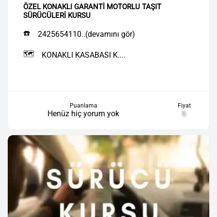
ÖZEL KONAKLI GARANTİ MOTORLU TAŞIT
SÜRÜCÜLERİ KURSU
☎️
2425654110..(devamını gör)
🗺️
KONAKLI KASABASI K....
Puanlama
Fiyat
Henüz hiç yorum yok
₺