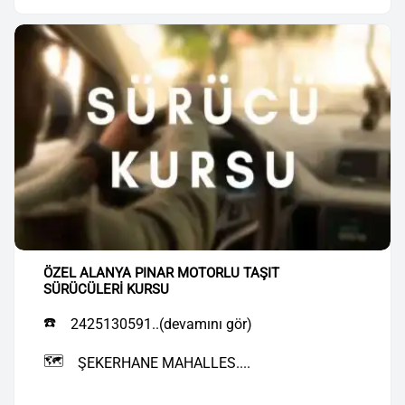
ÖZEL ALANYA PINAR MOTORLU TAŞIT
SÜRÜCÜLERİ KURSU
☎️
2425130591..(devamını gör)
🗺️
ŞEKERHANE MAHALLES....