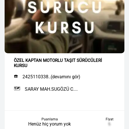
ÖZEL KAPTAN MOTORLU TAŞIT SÜRÜCÜLERİ
KURSU
☎️
2425110338..(devamını gör)
🗺️
SARAY MAH.SUGÖZÜ C....
Puanlama
Fiyat
Henüz hiç yorum yok
₺