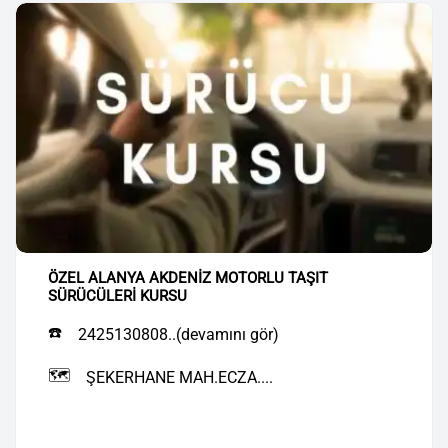
ÖZEL ALANYA AKDENİZ MOTORLU TAŞIT
SÜRÜCÜLERİ KURSU
☎️
2425130808..(devamını gör)
🗺️
ŞEKERHANE MAH.ECZA....