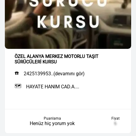
ÖZEL ALANYA MERKEZ MOTORLU TAŞIT
SÜRÜCÜLERİ KURSU
☎️
2425139953..(devamını gör)
🗺️
HAYATE HANIM CAD.A....
Puanlama
Fiyat
Henüz hiç yorum yok
₺