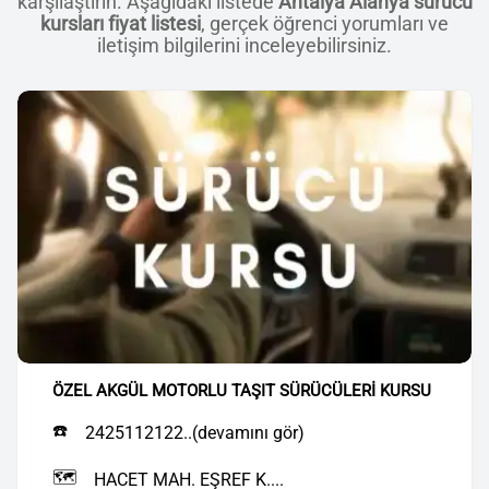
karşılaştırın. Aşağıdaki listede
Antalya Alanya sürücü
kursları fiyat listesi
, gerçek öğrenci yorumları ve
iletişim bilgilerini inceleyebilirsiniz.
ÖZEL AKGÜL MOTORLU TAŞIT SÜRÜCÜLERİ KURSU
☎️
2425112122..(devamını gör)
🗺️
HACET MAH. EŞREF K....