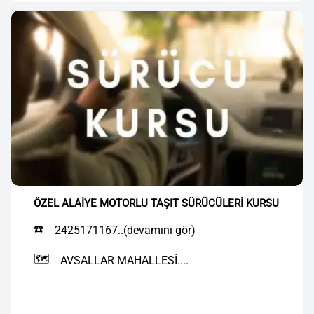
ÖZEL ALAİYE MOTORLU TAŞIT SÜRÜCÜLERİ KURSU
☎️
2425171167..(devamını gör)
🗺️
AVSALLAR MAHALLESİ....