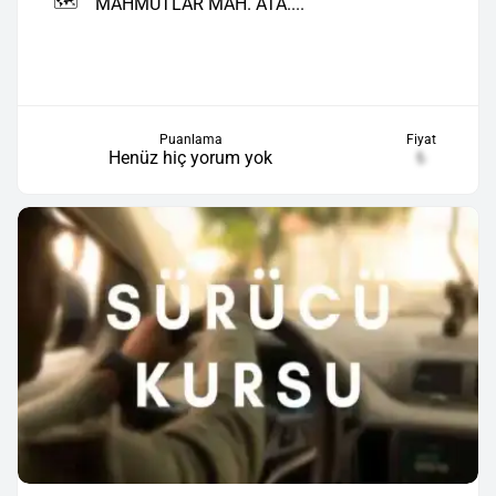
🗺️
MAHMUTLAR MAH. ATA....
Puanlama
Fiyat
Henüz hiç yorum yok
₺