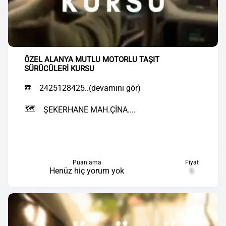
ÖZEL ALANYA MUTLU MOTORLU TAŞIT
SÜRÜCÜLERİ KURSU
☎️
2425128425..(devamını gör)
🗺️
ŞEKERHANE MAH.ÇİNA....
Puanlama
Fiyat
Henüz hiç yorum yok
₺