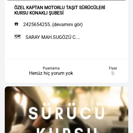
ÖZEL KAPTAN MOTORLU TAŞIT SÜRÜCÜLERİ
KURSU KONAKLI ŞUBESİ
☎️
2425654255..(devamını gör)
🗺️
SARAY MAH.SUGÖZÜ C....
Puanlama
Fiyat
Henüz hiç yorum yok
₺