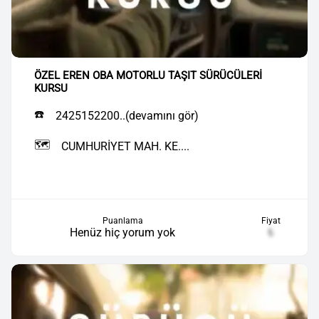
ÖZEL EREN OBA MOTORLU TAŞIT SÜRÜCÜLERİ
KURSU
☎️
2425152200..(devamını gör)
🗺️
CUMHURİYET MAH. KE....
Puanlama
Fiyat
Henüz hiç yorum yok
₺