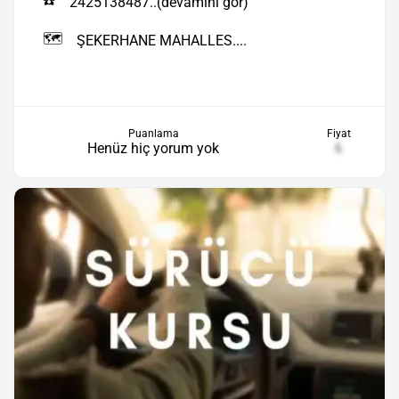
☎️
2425138487..(devamını gör)
🗺️
ŞEKERHANE MAHALLES....
Puanlama
Fiyat
Henüz hiç yorum yok
₺