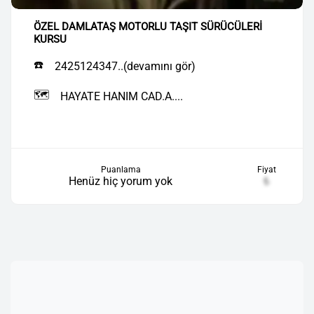
ÖZEL DAMLATAŞ MOTORLU TAŞIT SÜRÜCÜLERİ
KURSU
☎️
2425124347..(devamını gör)
🗺️
HAYATE HANIM CAD.A....
Puanlama
Fiyat
Henüz hiç yorum yok
₺