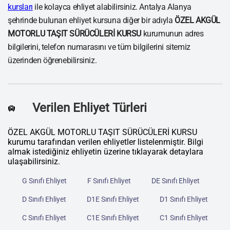
kursları
ile kolayca ehliyet alabilirsiniz. Antalya Alanya
şehrinde bulunan ehliyet kursuna diğer bir adıyla
ÖZEL AKGÜL
MOTORLU TAŞIT SÜRÜCÜLERİ KURSU
kurumunun adres
bilgilerini, telefon numarasını ve tüm bilgilerini sitemiz
üzerinden öğrenebilirsiniz.
Verilen Ehliyet Türleri
🛄
ÖZEL AKGÜL MOTORLU TAŞIT SÜRÜCÜLERİ KURSU
kurumu tarafından verilen ehliyetler listelenmiştir. Bilgi
almak istediğiniz ehliyetin üzerine tıklayarak detaylara
ulaşabilirsiniz.
G Sınıfı Ehliyet
F Sınıfı Ehliyet
DE Sınıfı Ehliyet
D Sınıfı Ehliyet
D1E Sınıfı Ehliyet
D1 Sınıfı Ehliyet
C Sınıfı Ehliyet
C1E Sınıfı Ehliyet
C1 Sınıfı Ehliyet