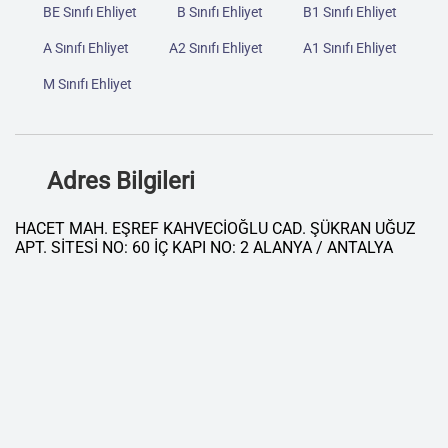
BE Sınıfı Ehliyet
B Sınıfı Ehliyet
B1 Sınıfı Ehliyet
A Sınıfı Ehliyet
A2 Sınıfı Ehliyet
A1 Sınıfı Ehliyet
M Sınıfı Ehliyet
Adres Bilgileri
HACET MAH. EŞREF KAHVECİOĞLU CAD. ŞÜKRAN UĞUZ
APT. SİTESİ NO: 60 İÇ KAPI NO: 2 ALANYA / ANTALYA