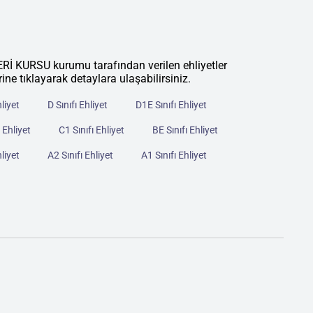
URSU kurumu tarafından verilen ehliyetler
rine tıklayarak detaylara ulaşabilirsiniz.
hliyet
D Sınıfı Ehliyet
D1E Sınıfı Ehliyet
 Ehliyet
C1 Sınıfı Ehliyet
BE Sınıfı Ehliyet
hliyet
A2 Sınıfı Ehliyet
A1 Sınıfı Ehliyet