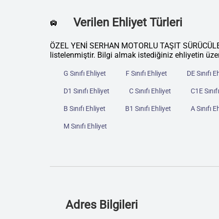
Verilen Ehliyet Türleri
🛄
ÖZEL YENİ SERHAN MOTORLU TAŞIT SÜRÜCÜLERİ K
listelenmiştir. Bilgi almak istediğiniz ehliyetin üze
G Sınıfı Ehliyet
F Sınıfı Ehliyet
DE Sınıfı E
D1 Sınıfı Ehliyet
C Sınıfı Ehliyet
C1E Sınıfı
B Sınıfı Ehliyet
B1 Sınıfı Ehliyet
A Sınıfı E
M Sınıfı Ehliyet
Adres Bilgileri