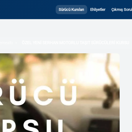
Sürücü Kursları
Ehliyetler
Çıkmış Sorul
emealtı
ÖZEL YENİ SERHAN MOTORLU TAŞIT SÜRÜCÜLERİ KURSU