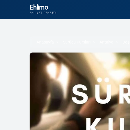
Ehlimo
EHLIYET REHBERI
Anasayfa
Sürücü Kursları
Antalya
Döş