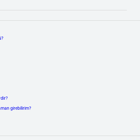
ü?
dir?
aman girebilirim?