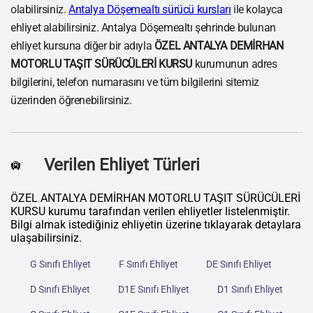
olabilirsiniz.
Antalya Döşemealtı sürücü kursları
ile kolayca
ehliyet alabilirsiniz. Antalya Döşemealtı şehrinde bulunan
ehliyet kursuna diğer bir adıyla
ÖZEL ANTALYA DEMİRHAN
MOTORLU TAŞIT SÜRÜCÜLERİ KURSU
kurumunun adres
bilgilerini, telefon numarasını ve tüm bilgilerini sitemiz
üzerinden öğrenebilirsiniz.
Verilen Ehliyet Türleri
🛄
ÖZEL ANTALYA DEMİRHAN MOTORLU TAŞIT SÜRÜCÜLERİ
KURSU kurumu tarafından verilen ehliyetler listelenmiştir.
Bilgi almak istediğiniz ehliyetin üzerine tıklayarak detaylara
ulaşabilirsiniz.
G Sınıfı Ehliyet
F Sınıfı Ehliyet
DE Sınıfı Ehliyet
D Sınıfı Ehliyet
D1E Sınıfı Ehliyet
D1 Sınıfı Ehliyet