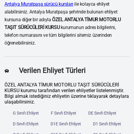
Antalya Muratpaşa sürücü kursları
ile kolayca ehliyet
alabilirsiniz. Antalya Muratpaşa şehrinde bulunan ehliyet
kursuna diğer bir adıyla
ÖZEL ANTALYA TİMUR MOTORLU
TAŞIT SÜRÜCÜLERİ KURSU
kurumunun adres bilgilerini,
telefon numarasını ve tüm bilgilerini sitemiz üzerinden
öğrenebilirsiniz.
Verilen Ehliyet Türleri
🛄
ÖZEL ANTALYA TİMUR MOTORLU TAŞIT SÜRÜCÜLERİ
KURSU kurumu tarafından verilen ehliyetler listelenmiştir.
Bilgi almak istediğiniz ehliyetin üzerine tıklayarak detaylara
ulaşabilirsiniz.
G Sınıfı Ehliyet
F Sınıfı Ehliyet
DE Sınıfı Ehliyet
D Sınıfı Ehliyet
D1E Sınıfı Ehliyet
D1 Sınıfı Ehliyet