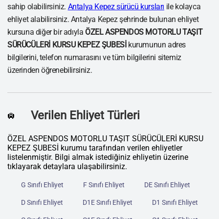
sahip olabilirsiniz.
Antalya Kepez sürücü kursları
ile kolayca
ehliyet alabilirsiniz. Antalya Kepez şehrinde bulunan ehliyet
kursuna diğer bir adıyla
ÖZEL ASPENDOS MOTORLU TAŞIT
SÜRÜCÜLERİ KURSU KEPEZ ŞUBESİ
kurumunun adres
bilgilerini, telefon numarasını ve tüm bilgilerini sitemiz
üzerinden öğrenebilirsiniz.
Verilen Ehliyet Türleri
🛄
ÖZEL ASPENDOS MOTORLU TAŞIT SÜRÜCÜLERİ KURSU
KEPEZ ŞUBESİ kurumu tarafından verilen ehliyetler
listelenmiştir. Bilgi almak istediğiniz ehliyetin üzerine
tıklayarak detaylara ulaşabilirsiniz.
G Sınıfı Ehliyet
F Sınıfı Ehliyet
DE Sınıfı Ehliyet
D Sınıfı Ehliyet
D1E Sınıfı Ehliyet
D1 Sınıfı Ehliyet