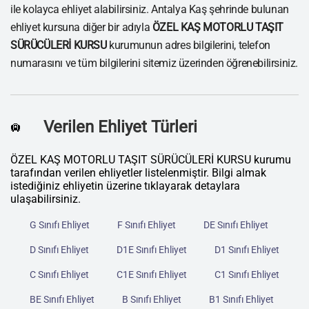
ile kolayca ehliyet alabilirsiniz. Antalya Kaş şehrinde bulunan
ehliyet kursuna diğer bir adıyla
ÖZEL KAŞ MOTORLU TAŞIT
SÜRÜCÜLERİ KURSU
kurumunun adres bilgilerini, telefon
numarasını ve tüm bilgilerini sitemiz üzerinden öğrenebilirsiniz.
Verilen Ehliyet Türleri
🛄
ÖZEL KAŞ MOTORLU TAŞIT SÜRÜCÜLERİ KURSU kurumu
tarafından verilen ehliyetler listelenmiştir. Bilgi almak
istediğiniz ehliyetin üzerine tıklayarak detaylara
ulaşabilirsiniz.
G Sınıfı Ehliyet
F Sınıfı Ehliyet
DE Sınıfı Ehliyet
D Sınıfı Ehliyet
D1E Sınıfı Ehliyet
D1 Sınıfı Ehliyet
C Sınıfı Ehliyet
C1E Sınıfı Ehliyet
C1 Sınıfı Ehliyet
BE Sınıfı Ehliyet
B Sınıfı Ehliyet
B1 Sınıfı Ehliyet