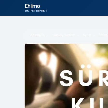
Ehlimo
EHLIYET REHBERI
Anasayfa
Sürücü Kursları
Aydın
Efeler