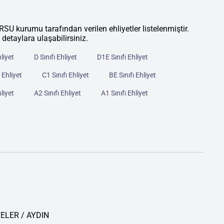
rumu tarafından verilen ehliyetler listelenmiştir.
 detaylara ulaşabilirsiniz.
hliyet
D Sınıfı Ehliyet
D1E Sınıfı Ehliyet
 Ehliyet
C1 Sınıfı Ehliyet
BE Sınıfı Ehliyet
hliyet
A2 Sınıfı Ehliyet
A1 Sınıfı Ehliyet
FELER / AYDIN