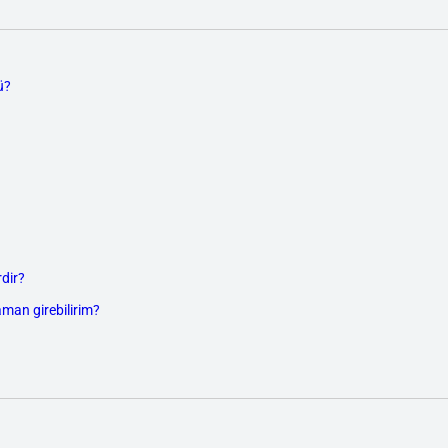
ü?
dir?
aman girebilirim?