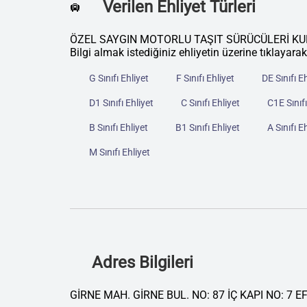
Verilen Ehliyet Türleri
🛄
ÖZEL SAYGIN MOTORLU TAŞIT SÜRÜCÜLERİ KURSU ku
Bilgi almak istediğiniz ehliyetin üzerine tıklayarak
G Sınıfı Ehliyet
F Sınıfı Ehliyet
DE Sınıfı E
D1 Sınıfı Ehliyet
C Sınıfı Ehliyet
C1E Sınıfı
B Sınıfı Ehliyet
B1 Sınıfı Ehliyet
A Sınıfı E
M Sınıfı Ehliyet
Adres Bilgileri
GİRNE MAH. GİRNE BUL. NO: 87 İÇ KAPI NO: 7 E