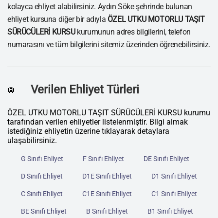
kolayca ehliyet alabilirsiniz. Aydın Söke şehrinde bulunan
ehliyet kursuna diğer bir adıyla
ÖZEL UTKU MOTORLU TAŞIT
SÜRÜCÜLERİ KURSU
kurumunun adres bilgilerini, telefon
numarasını ve tüm bilgilerini sitemiz üzerinden öğrenebilirsiniz.
Verilen Ehliyet Türleri
🛄
ÖZEL UTKU MOTORLU TAŞIT SÜRÜCÜLERİ KURSU kurumu
tarafından verilen ehliyetler listelenmiştir. Bilgi almak
istediğiniz ehliyetin üzerine tıklayarak detaylara
ulaşabilirsiniz.
G Sınıfı Ehliyet
F Sınıfı Ehliyet
DE Sınıfı Ehliyet
D Sınıfı Ehliyet
D1E Sınıfı Ehliyet
D1 Sınıfı Ehliyet
C Sınıfı Ehliyet
C1E Sınıfı Ehliyet
C1 Sınıfı Ehliyet
BE Sınıfı Ehliyet
B Sınıfı Ehliyet
B1 Sınıfı Ehliyet