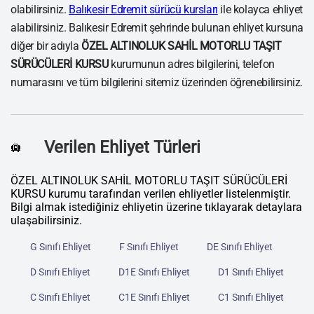
olabilirsiniz.
Balıkesir Edremit sürücü kursları
ile kolayca ehliyet
alabilirsiniz. Balıkesir Edremit şehrinde bulunan ehliyet kursuna
diğer bir adıyla
ÖZEL ALTINOLUK SAHİL MOTORLU TAŞIT
SÜRÜCÜLERİ KURSU
kurumunun adres bilgilerini, telefon
numarasını ve tüm bilgilerini sitemiz üzerinden öğrenebilirsiniz.
Verilen Ehliyet Türleri
🛄
ÖZEL ALTINOLUK SAHİL MOTORLU TAŞIT SÜRÜCÜLERİ
KURSU kurumu tarafından verilen ehliyetler listelenmiştir.
Bilgi almak istediğiniz ehliyetin üzerine tıklayarak detaylara
ulaşabilirsiniz.
G Sınıfı Ehliyet
F Sınıfı Ehliyet
DE Sınıfı Ehliyet
D Sınıfı Ehliyet
D1E Sınıfı Ehliyet
D1 Sınıfı Ehliyet
C Sınıfı Ehliyet
C1E Sınıfı Ehliyet
C1 Sınıfı Ehliyet