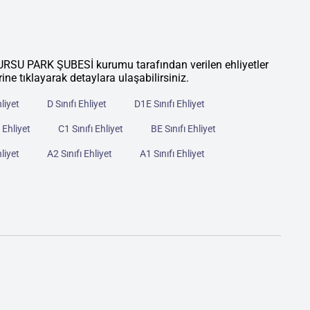
 PARK ŞUBESİ kurumu tarafından verilen ehliyetler
rine tıklayarak detaylara ulaşabilirsiniz.
hliyet
D Sınıfı Ehliyet
D1E Sınıfı Ehliyet
 Ehliyet
C1 Sınıfı Ehliyet
BE Sınıfı Ehliyet
hliyet
A2 Sınıfı Ehliyet
A1 Sınıfı Ehliyet