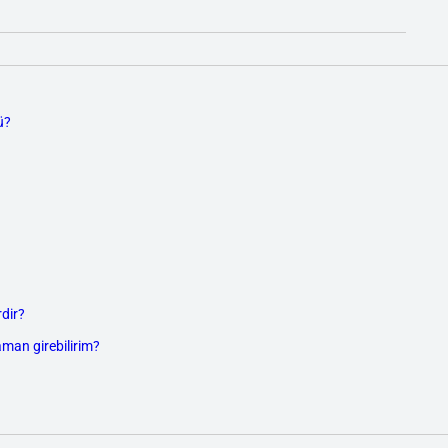
ü?
dir?
aman girebilirim?