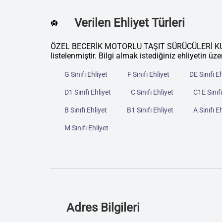
Verilen Ehliyet Türleri
🛄
ÖZEL BECERİK MOTORLU TAŞIT SÜRÜCÜLERİ KURSU
listelenmiştir. Bilgi almak istediğiniz ehliyetin üze
G Sınıfı Ehliyet
F Sınıfı Ehliyet
DE Sınıfı E
D1 Sınıfı Ehliyet
C Sınıfı Ehliyet
C1E Sınıfı
B Sınıfı Ehliyet
B1 Sınıfı Ehliyet
A Sınıfı E
M Sınıfı Ehliyet
Adres Bilgileri