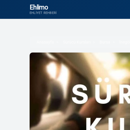
Ehlimo
EHLIYET REHBERI
Anasayfa
Sürücü Kursları
Bursa
İnegö