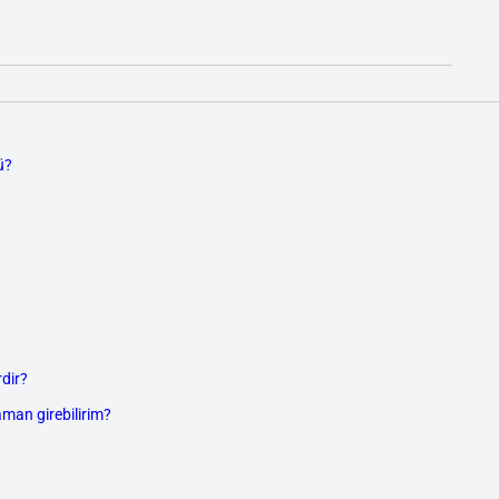
ü?
dir?
aman girebilirim?