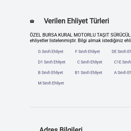
Verilen Ehliyet Türleri
🛄
ÖZEL BURSA KURAL MOTORLU TAŞIT SÜRÜCÜLERİ
ehliyetler listelenmiştir. Bilgi almak istediğiniz eh
G Sınıfı Ehliyet
F Sınıfı Ehliyet
DE Sınıfı E
D1 Sınıfı Ehliyet
C Sınıfı Ehliyet
C1E Sınıfı
B Sınıfı Ehliyet
B1 Sınıfı Ehliyet
A Sınıfı E
M Sınıfı Ehliyet
Adres Bilgileri