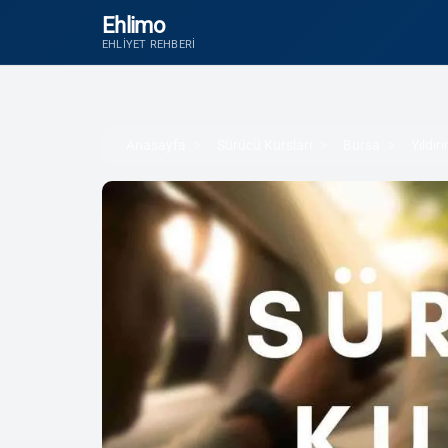
Ehlimo
EHLIYET REHBERI
Anasayfa
Sürücü Kursları
Bursa
Yıldır