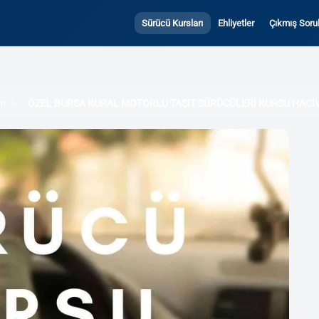
Sürücü Kursları
Ehliyetler
Çıkmış Sorul
ım
ÖZEL BURSA KURAL MOTORLU TAŞIT SÜRÜCÜLERİ KURSU HACİV