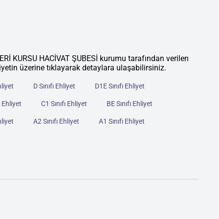
 KURSU HACİVAT ŞUBESİ kurumu tarafından verilen
liyetin üzerine tıklayarak detaylara ulaşabilirsiniz.
hliyet
D Sınıfı Ehliyet
D1E Sınıfı Ehliyet
 Ehliyet
C1 Sınıfı Ehliyet
BE Sınıfı Ehliyet
hliyet
A2 Sınıfı Ehliyet
A1 Sınıfı Ehliyet