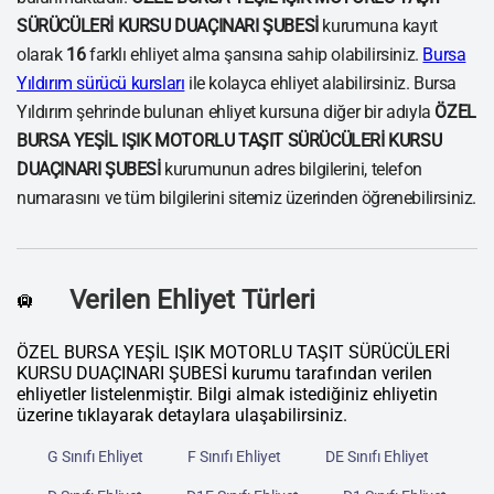
SÜRÜCÜLERİ KURSU DUAÇINARI ŞUBESİ
kurumuna kayıt
olarak
16
farklı ehliyet alma şansına sahip olabilirsiniz.
Bursa
Yıldırım sürücü kursları
ile kolayca ehliyet alabilirsiniz. Bursa
Yıldırım şehrinde bulunan ehliyet kursuna diğer bir adıyla
ÖZEL
BURSA YEŞİL IŞIK MOTORLU TAŞIT SÜRÜCÜLERİ KURSU
DUAÇINARI ŞUBESİ
kurumunun adres bilgilerini, telefon
numarasını ve tüm bilgilerini sitemiz üzerinden öğrenebilirsiniz.
Verilen Ehliyet Türleri
🛄
ÖZEL BURSA YEŞİL IŞIK MOTORLU TAŞIT SÜRÜCÜLERİ
KURSU DUAÇINARI ŞUBESİ kurumu tarafından verilen
ehliyetler listelenmiştir. Bilgi almak istediğiniz ehliyetin
üzerine tıklayarak detaylara ulaşabilirsiniz.
G Sınıfı Ehliyet
F Sınıfı Ehliyet
DE Sınıfı Ehliyet