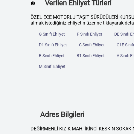
Verilen Ehliyet Türleri
🛄
ÖZEL ECE MOTORLU TAŞIT SÜRÜCÜLERİ KURSU kurumu
almak istediğiniz ehliyetin üzerine tıklayarak deta
G Sınıfı Ehliyet
F Sınıfı Ehliyet
DE Sınıfı E
D1 Sınıfı Ehliyet
C Sınıfı Ehliyet
C1E Sınıfı
B Sınıfı Ehliyet
B1 Sınıfı Ehliyet
A Sınıfı E
M Sınıfı Ehliyet
Adres Bilgileri
DEĞİRMENLİ KIZIK MAH. İKİNCİ KESKİN SOKAK