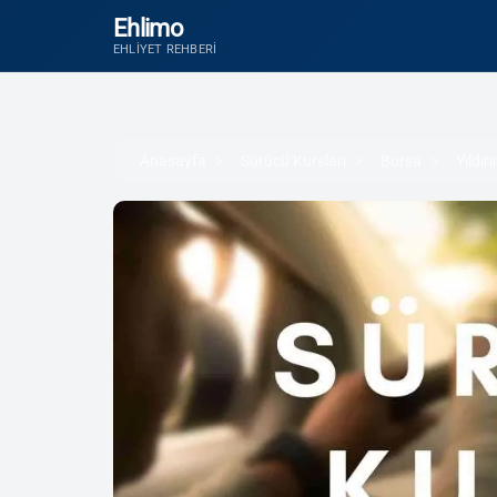
Ehlimo
EHLIYET REHBERI
Anasayfa
Sürücü Kursları
Bursa
Yıldır