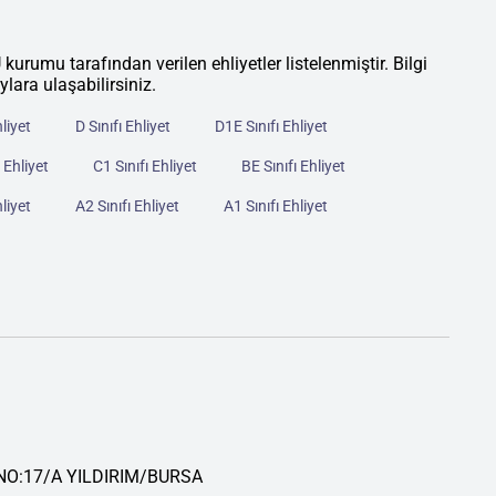
 tarafından verilen ehliyetler listelenmiştir. Bilgi
ylara ulaşabilirsiniz.
hliyet
D Sınıfı Ehliyet
D1E Sınıfı Ehliyet
 Ehliyet
C1 Sınıfı Ehliyet
BE Sınıfı Ehliyet
hliyet
A2 Sınıfı Ehliyet
A1 Sınıfı Ehliyet
 NO:17/A YILDIRIM/BURSA