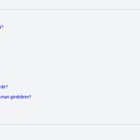
ü?
dir?
aman girebilirim?