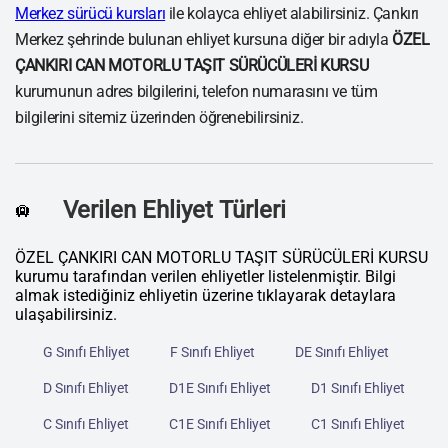
Merkez sürücü kursları
ile kolayca ehliyet alabilirsiniz. Çankırı
Merkez şehrinde bulunan ehliyet kursuna diğer bir adıyla
ÖZEL
ÇANKIRI CAN MOTORLU TAŞIT SÜRÜCÜLERİ KURSU
kurumunun adres bilgilerini, telefon numarasını ve tüm
bilgilerini sitemiz üzerinden öğrenebilirsiniz.
Verilen Ehliyet Türleri
🛄
ÖZEL ÇANKIRI CAN MOTORLU TAŞIT SÜRÜCÜLERİ KURSU
kurumu tarafından verilen ehliyetler listelenmiştir. Bilgi
almak istediğiniz ehliyetin üzerine tıklayarak detaylara
ulaşabilirsiniz.
G Sınıfı Ehliyet
F Sınıfı Ehliyet
DE Sınıfı Ehliyet
D Sınıfı Ehliyet
D1E Sınıfı Ehliyet
D1 Sınıfı Ehliyet
C Sınıfı Ehliyet
C1E Sınıfı Ehliyet
C1 Sınıfı Ehliyet