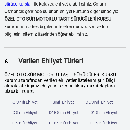
sürücü kursları
ile kolayca ehliyet alabilirsiniz. Çorum
Osmancık şehrinde bulunan ehliyet kursuna diğer bir adıyla
ÖZEL OTO SÜR MOTORLU TAŞIT SÜRÜCÜLERİ KURSU
kurumunun adres bilgilerini, telefon numarasını ve tüm
bilgilerini sitemiz üzerinden öğrenebilirsiniz.
Verilen Ehliyet Türleri
🛄
ÖZEL OTO SÜR MOTORLU TAŞIT SÜRÜCÜLERİ KURSU
kurumu tarafından verilen ehliyetler listelenmiştir. Bilgi
almak istediğiniz ehliyetin üzerine tıklayarak detaylara
ulaşabilirsiniz.
G Sınıfı Ehliyet
F Sınıfı Ehliyet
DE Sınıfı Ehliyet
D Sınıfı Ehliyet
D1E Sınıfı Ehliyet
D1 Sınıfı Ehliyet
C Sınıfı Ehliyet
C1E Sınıfı Ehliyet
C1 Sınıfı Ehliyet