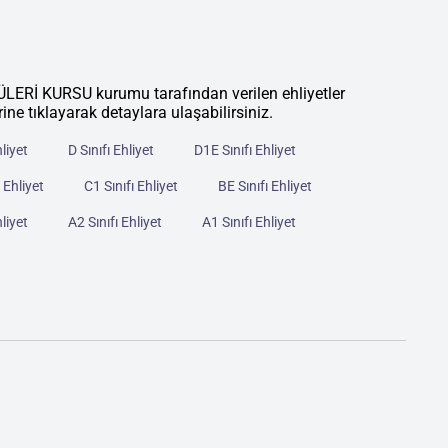
 KURSU kurumu tarafından verilen ehliyetler
rine tıklayarak detaylara ulaşabilirsiniz.
hliyet
D Sınıfı Ehliyet
D1E Sınıfı Ehliyet
 Ehliyet
C1 Sınıfı Ehliyet
BE Sınıfı Ehliyet
hliyet
A2 Sınıfı Ehliyet
A1 Sınıfı Ehliyet