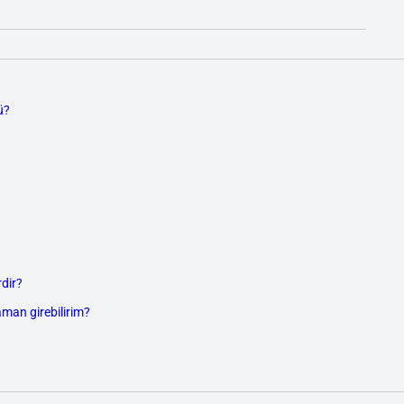
ü?
dir?
aman girebilirim?