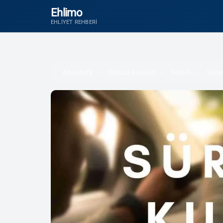
Ehlimo
EHLIYET REHBERI
Anasayfa
Sürücü Kursları
Denizli
Tava