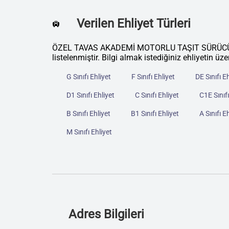
Verilen Ehliyet Türleri
🛄
ÖZEL TAVAS AKADEMİ MOTORLU TAŞIT SÜRÜCÜLERİ
listelenmiştir. Bilgi almak istediğiniz ehliyetin üze
G Sınıfı Ehliyet
F Sınıfı Ehliyet
DE Sınıfı E
D1 Sınıfı Ehliyet
C Sınıfı Ehliyet
C1E Sınıfı
B Sınıfı Ehliyet
B1 Sınıfı Ehliyet
A Sınıfı E
M Sınıfı Ehliyet
Adres Bilgileri