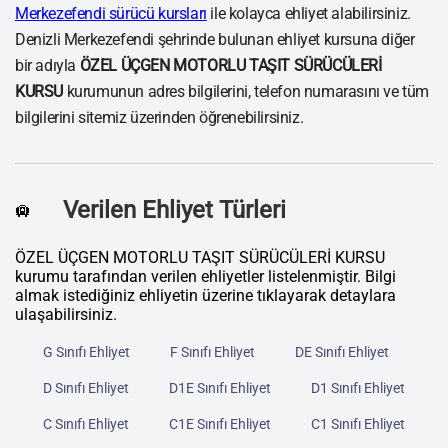
Merkezefendi sürücü kursları
ile kolayca ehliyet alabilirsiniz.
Denizli Merkezefendi şehrinde bulunan ehliyet kursuna diğer
bir adıyla
ÖZEL ÜÇGEN MOTORLU TAŞIT SÜRÜCÜLERİ
KURSU
kurumunun adres bilgilerini, telefon numarasını ve tüm
bilgilerini sitemiz üzerinden öğrenebilirsiniz.
Verilen Ehliyet Türleri
🛄
ÖZEL ÜÇGEN MOTORLU TAŞIT SÜRÜCÜLERİ KURSU
kurumu tarafından verilen ehliyetler listelenmiştir. Bilgi
almak istediğiniz ehliyetin üzerine tıklayarak detaylara
ulaşabilirsiniz.
G Sınıfı Ehliyet
F Sınıfı Ehliyet
DE Sınıfı Ehliyet
D Sınıfı Ehliyet
D1E Sınıfı Ehliyet
D1 Sınıfı Ehliyet
C Sınıfı Ehliyet
C1E Sınıfı Ehliyet
C1 Sınıfı Ehliyet