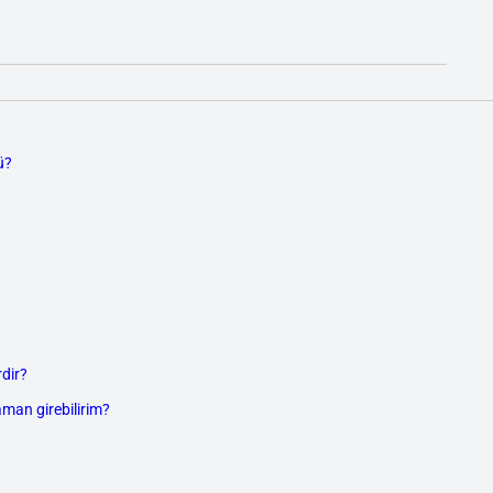
ü?
dir?
aman girebilirim?