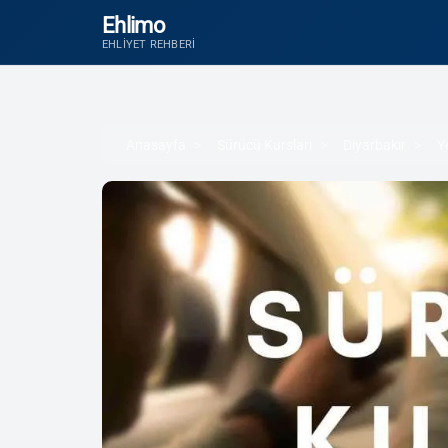
Ehlimo
EHLIYET REHBERI
Anasayfa
Sürücü Kursları
Diyarbakır
Y