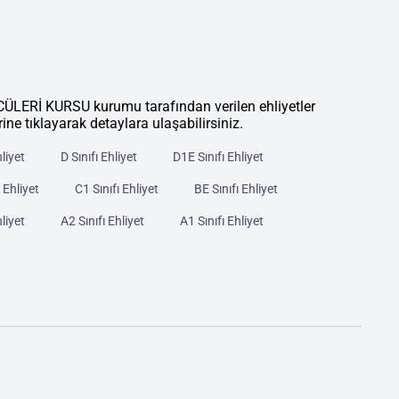
İ KURSU kurumu tarafından verilen ehliyetler
rine tıklayarak detaylara ulaşabilirsiniz.
hliyet
D Sınıfı Ehliyet
D1E Sınıfı Ehliyet
 Ehliyet
C1 Sınıfı Ehliyet
BE Sınıfı Ehliyet
hliyet
A2 Sınıfı Ehliyet
A1 Sınıfı Ehliyet