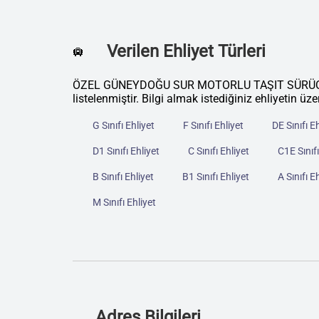
Verilen Ehliyet Türleri
🛄
ÖZEL GÜNEYDOĞU SUR MOTORLU TAŞIT SÜRÜCÜLER
listelenmiştir. Bilgi almak istediğiniz ehliyetin üze
G Sınıfı Ehliyet
F Sınıfı Ehliyet
DE Sınıfı E
D1 Sınıfı Ehliyet
C Sınıfı Ehliyet
C1E Sınıfı
B Sınıfı Ehliyet
B1 Sınıfı Ehliyet
A Sınıfı E
M Sınıfı Ehliyet
Adres Bilgileri