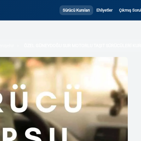
Sürücü Kursları
Ehliyetler
Çıkmış Sorul
enişehir
ÖZEL GÜNEYDOĞU SUR MOTORLU TAŞIT SÜRÜCÜLERİ KU