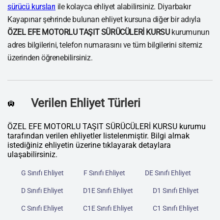
sürücü kursları
ile kolayca ehliyet alabilirsiniz. Diyarbakır
Kayapınar şehrinde bulunan ehliyet kursuna diğer bir adıyla
ÖZEL EFE MOTORLU TAŞIT SÜRÜCÜLERİ KURSU
kurumunun
adres bilgilerini, telefon numarasını ve tüm bilgilerini sitemiz
üzerinden öğrenebilirsiniz.
Verilen Ehliyet Türleri
🛄
ÖZEL EFE MOTORLU TAŞIT SÜRÜCÜLERİ KURSU kurumu
tarafından verilen ehliyetler listelenmiştir. Bilgi almak
istediğiniz ehliyetin üzerine tıklayarak detaylara
ulaşabilirsiniz.
G Sınıfı Ehliyet
F Sınıfı Ehliyet
DE Sınıfı Ehliyet
D Sınıfı Ehliyet
D1E Sınıfı Ehliyet
D1 Sınıfı Ehliyet
C Sınıfı Ehliyet
C1E Sınıfı Ehliyet
C1 Sınıfı Ehliyet