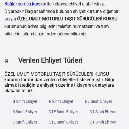
Bağlar sürücü kursları
ile kolayca ehliyet alabilirsiniz.
Diyarbakır Bağlar şehrinde bulunan ehliyet kursuna diğer bir
adıyla
ÖZEL UMUT MOTORLU TAŞIT SÜRÜCÜLERİ KURSU
kurumunun adres bilgilerini, telefon numarasını ve tüm
bilgilerini sitemiz üzerinden öğrenebilirsiniz.
Verilen Ehliyet Türleri
🛄
ÖZEL UMUT MOTORLU TAŞIT SÜRÜCÜLERİ KURSU
kurumu tarafından verilen ehliyetler listelenmiştir. Bilgi
almak istediğiniz ehliyetin üzerine tıklayarak detaylara
ulaşabilirsiniz.
G Sınıfı Ehliyet
F Sınıfı Ehliyet
DE Sınıfı Ehliyet
D Sınıfı Ehliyet
D1E Sınıfı Ehliyet
D1 Sınıfı Ehliyet
C Sınıfı Ehliyet
C1E Sınıfı Ehliyet
C1 Sınıfı Ehliyet