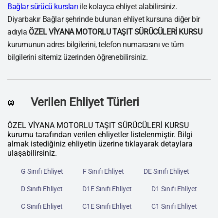
Bağlar sürücü kursları
ile kolayca ehliyet alabilirsiniz.
Diyarbakır Bağlar şehrinde bulunan ehliyet kursuna diğer bir
adıyla
ÖZEL VİYANA MOTORLU TAŞIT SÜRÜCÜLERİ KURSU
kurumunun adres bilgilerini, telefon numarasını ve tüm
bilgilerini sitemiz üzerinden öğrenebilirsiniz.
Verilen Ehliyet Türleri
🛄
ÖZEL VİYANA MOTORLU TAŞIT SÜRÜCÜLERİ KURSU
kurumu tarafından verilen ehliyetler listelenmiştir. Bilgi
almak istediğiniz ehliyetin üzerine tıklayarak detaylara
ulaşabilirsiniz.
G Sınıfı Ehliyet
F Sınıfı Ehliyet
DE Sınıfı Ehliyet
D Sınıfı Ehliyet
D1E Sınıfı Ehliyet
D1 Sınıfı Ehliyet
C Sınıfı Ehliyet
C1E Sınıfı Ehliyet
C1 Sınıfı Ehliyet