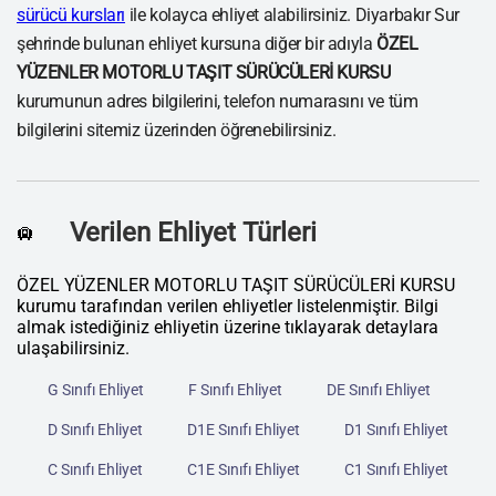
sürücü kursları
ile kolayca ehliyet alabilirsiniz. Diyarbakır Sur
şehrinde bulunan ehliyet kursuna diğer bir adıyla
ÖZEL
YÜZENLER MOTORLU TAŞIT SÜRÜCÜLERİ KURSU
kurumunun adres bilgilerini, telefon numarasını ve tüm
bilgilerini sitemiz üzerinden öğrenebilirsiniz.
Verilen Ehliyet Türleri
🛄
ÖZEL YÜZENLER MOTORLU TAŞIT SÜRÜCÜLERİ KURSU
kurumu tarafından verilen ehliyetler listelenmiştir. Bilgi
almak istediğiniz ehliyetin üzerine tıklayarak detaylara
ulaşabilirsiniz.
G Sınıfı Ehliyet
F Sınıfı Ehliyet
DE Sınıfı Ehliyet
D Sınıfı Ehliyet
D1E Sınıfı Ehliyet
D1 Sınıfı Ehliyet
C Sınıfı Ehliyet
C1E Sınıfı Ehliyet
C1 Sınıfı Ehliyet