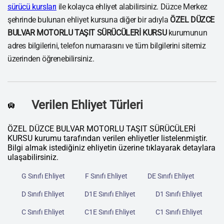
sürücü kursları
ile kolayca ehliyet alabilirsiniz. Düzce Merkez
şehrinde bulunan ehliyet kursuna diğer bir adıyla
ÖZEL DÜZCE
BULVAR MOTORLU TAŞIT SÜRÜCÜLERİ KURSU
kurumunun
adres bilgilerini, telefon numarasını ve tüm bilgilerini sitemiz
üzerinden öğrenebilirsiniz.
Verilen Ehliyet Türleri
🛄
ÖZEL DÜZCE BULVAR MOTORLU TAŞIT SÜRÜCÜLERİ
KURSU kurumu tarafından verilen ehliyetler listelenmiştir.
Bilgi almak istediğiniz ehliyetin üzerine tıklayarak detaylara
ulaşabilirsiniz.
G Sınıfı Ehliyet
F Sınıfı Ehliyet
DE Sınıfı Ehliyet
D Sınıfı Ehliyet
D1E Sınıfı Ehliyet
D1 Sınıfı Ehliyet
C Sınıfı Ehliyet
C1E Sınıfı Ehliyet
C1 Sınıfı Ehliyet