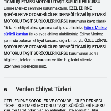
TİCARİ İŞLETMESİ MOTORLU TAŞIT SÜRÜCÜLERİ KURSU
Edirne Merkez şehrinde bulunmaktadır.
ÖZEL EDİRNE
ŞOFÖRLER VE OTOMOBİLCİLER DERNEĞİ TİCARİ İŞLETMESİ
MOTORLU TAŞIT SÜRÜCÜLERİ KURSU
kurumuna kayıt olarak
16
farklı ehliyet alma şansına sahip olabilirsiniz.
Edirne Merkez
sürücü kursları
ile kolayca ehliyet alabilirsiniz. Edirne Merkez
şehrinde bulunan ehliyet kursuna diğer bir adıyla
ÖZEL EDİRNE
ŞOFÖRLER VE OTOMOBİLCİLER DERNEĞİ TİCARİ İŞLETMESİ
MOTORLU TAŞIT SÜRÜCÜLERİ KURSU
kurumunun adres
bilgilerini, telefon numarasını ve tüm bilgilerini sitemiz
üzerinden öğrenebilirsiniz.
Verilen Ehliyet Türleri
🛄
ÖZEL EDİRNE ŞOFÖRLER VE OTOMOBİLCİLER DERNEĞİ
TİCARİ İŞLETMESİ MOTORLU TAŞIT SÜRÜCÜLERİ KURSU
kurumu tarafından verilen ehliyetler listelenmiştir. Bilgi