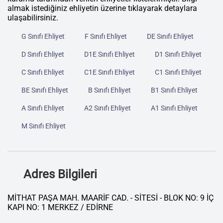
almak istediğiniz ehliyetin üzerine tıklayarak detaylara
ulaşabilirsiniz.
G Sınıfı Ehliyet
F Sınıfı Ehliyet
DE Sınıfı Ehliyet
D Sınıfı Ehliyet
D1E Sınıfı Ehliyet
D1 Sınıfı Ehliyet
C Sınıfı Ehliyet
C1E Sınıfı Ehliyet
C1 Sınıfı Ehliyet
BE Sınıfı Ehliyet
B Sınıfı Ehliyet
B1 Sınıfı Ehliyet
A Sınıfı Ehliyet
A2 Sınıfı Ehliyet
A1 Sınıfı Ehliyet
M Sınıfı Ehliyet
Adres Bilgileri
MİTHAT PAŞA MAH. MAARİF CAD. - SİTESİ - BLOK NO: 9 İÇ
KAPI NO: 1 MERKEZ / EDİRNE