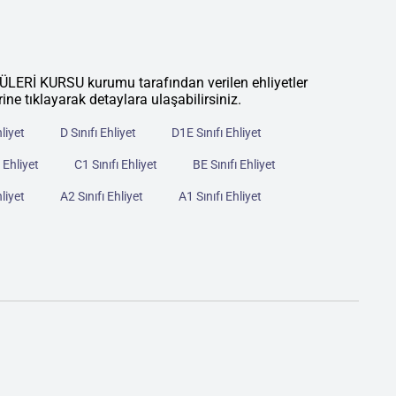
İ KURSU kurumu tarafından verilen ehliyetler
rine tıklayarak detaylara ulaşabilirsiniz.
hliyet
D Sınıfı Ehliyet
D1E Sınıfı Ehliyet
 Ehliyet
C1 Sınıfı Ehliyet
BE Sınıfı Ehliyet
hliyet
A2 Sınıfı Ehliyet
A1 Sınıfı Ehliyet