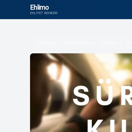
Ehlimo
EHLIYET REHBERI
Anasayfa
Sürücü Kursları
Erzincan
Me