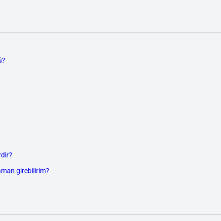
ü?
dir?
aman girebilirim?