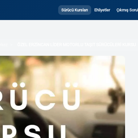
Sürücü Kursları
Ehliyetler
Çıkmış Sorul
rkez
ÖZEL ERZİNCAN LİDER MOTORLU TAŞIT SÜRÜCÜLERİ KURSU