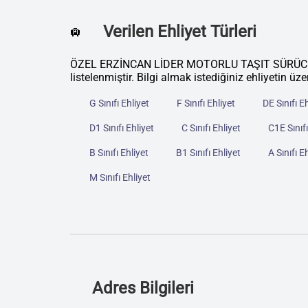
Verilen Ehliyet Türleri
🛄
ÖZEL ERZİNCAN LİDER MOTORLU TAŞIT SÜRÜCÜLER
listelenmiştir. Bilgi almak istediğiniz ehliyetin üze
G Sınıfı Ehliyet
F Sınıfı Ehliyet
DE Sınıfı E
D1 Sınıfı Ehliyet
C Sınıfı Ehliyet
C1E Sınıfı
B Sınıfı Ehliyet
B1 Sınıfı Ehliyet
A Sınıfı E
M Sınıfı Ehliyet
Adres Bilgileri