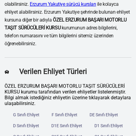
olabilirsiniz.
Erzurum Yakutiye sürücü kursları
ile kolayca
ehliyet alabilirsiniz. Erzurum Yakutiye şehrinde bulunan ehliyet
kursuna diğer bir adıyla
ÖZEL ERZURUM BAŞARI MOTORLU
TAŞIT SÜRÜCÜLERİ KURSU
kurumunun adres bilgilerini,
telefon numarasını ve tüm bilgilerini sitemiz üzerinden
öğrenebilirsiniz.
Verilen Ehliyet Türleri
🛄
ÖZEL ERZURUM BAŞARI MOTORLU TAŞIT SÜRÜCÜLERİ
KURSU kurumu tarafından verilen ehliyetler listelenmiştir.
Bilgi almak istediğiniz ehliyetin üzerine tıklayarak detaylara
ulaşabilirsiniz.
G Sınıfı Ehliyet
F Sınıfı Ehliyet
DE Sınıfı Ehliyet
D Sınıfı Ehliyet
D1E Sınıfı Ehliyet
D1 Sınıfı Ehliyet