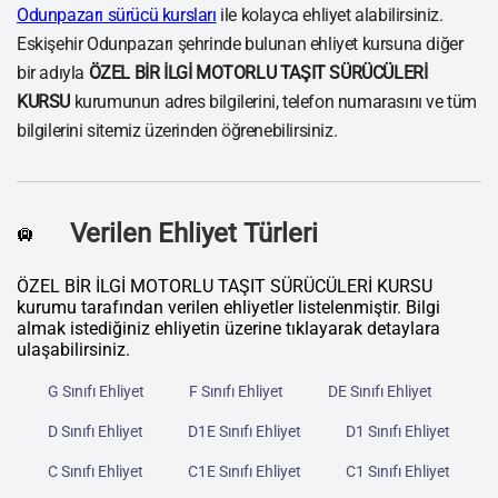
Odunpazarı sürücü kursları
ile kolayca ehliyet alabilirsiniz.
Eskişehir Odunpazarı şehrinde bulunan ehliyet kursuna diğer
bir adıyla
ÖZEL BİR İLGİ MOTORLU TAŞIT SÜRÜCÜLERİ
KURSU
kurumunun adres bilgilerini, telefon numarasını ve tüm
bilgilerini sitemiz üzerinden öğrenebilirsiniz.
Verilen Ehliyet Türleri
🛄
ÖZEL BİR İLGİ MOTORLU TAŞIT SÜRÜCÜLERİ KURSU
kurumu tarafından verilen ehliyetler listelenmiştir. Bilgi
almak istediğiniz ehliyetin üzerine tıklayarak detaylara
ulaşabilirsiniz.
G Sınıfı Ehliyet
F Sınıfı Ehliyet
DE Sınıfı Ehliyet
D Sınıfı Ehliyet
D1E Sınıfı Ehliyet
D1 Sınıfı Ehliyet
C Sınıfı Ehliyet
C1E Sınıfı Ehliyet
C1 Sınıfı Ehliyet